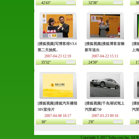
42'43"
32'38"
38
[搜狐视频]写博客得SX4
[搜狐视频]搜狐博客首辆
[搜
第二天抽奖..
新车送出
上
2007-04-23 12:19
2007-04-22 15:11
35'32"
24'59"
1'
[搜狐视频]搜狐汽车播报
[搜狐视频]千岛湖试驾上
[搜
30S宣传片
汽荣威750
汽荣
2007-04-08 18:17
2007-03-23 09:16
30"
2'8"
2'
Copyright © 2017 Sohu.com Inc. Al