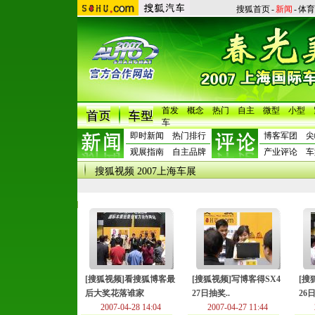
搜狐首页
-
新闻
-
体育
首发
概念
热门
自主
微型
小型
车
即时新闻
热门排行
博客军团
尖
观展指南
自主品牌
产业评论
车
搜狐视频 2007上海车展
[搜狐视频]看搜狐博客最
[搜狐视频]写博客得SX4
[搜
后大奖花落谁家
27日抽奖..
26
2007-04-28 14:04
2007-04-27 11:44