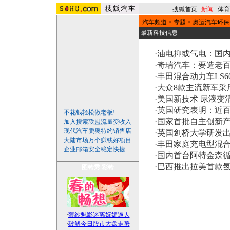
搜狐首页
-
新闻
-
体育
汽车频道
>
专题
>
奥运汽车环保
最新科技信息
·
油电抑或气电：国
·
奇瑞汽车：要造老
·
丰田混合动力车LS6
·
大众8款主流新车采用“
·
美国新技术 尿液变
·
英国研究表明：近
不花钱轻松做老板!
·
国家首批自主创新产
加入搜索联盟流量变收入
现代汽车鹏奥特约销售店
·
英国剑桥大学研发
大陆市场万个赚钱好项目
·
丰田家庭充电型混合
企业邮箱安全稳定快捷
·
国内首台阿特金森
·
巴西推出拉美首款氢
图铃秀
彩铃
·
薄纱魅影迷离妩媚逼人
·
破解今日股市大盘走势