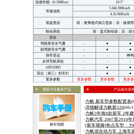
加速性能（0-100Km）
10.5"
5.64L/90Km/h
等速油耗
4.3L/60Km/h
底盘悬挂
前：麦弗逊式独立悬架；后：纵摆臂
制动系统
前：盘式制动器；后：鼓
安全
驾驶座安全气囊
-
●
●
副驾驶安全气囊
-
●
●
倒车雷达
-
-
蜂鸣
全球导航系统
-
-
-
ABS/EBD
-
●
●
高位（第三）刹车灯
-
●
●
更多参数
更多参数
更多参数
更多参
搜狐汽车服务产品
产品相关新
·
力帆 新车型参数配置表
(
·
详细解读力帆新520
(06/1
·
力帆3年推8款新车 2年
·
力帆汽车 2007至201
购车地图
·
[新车视频]热点车型：力
·
力帆混合动力车 上海车