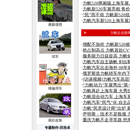
·
力帆520两厢版上海车展上
·
力帆新520车展亮相 售价49
·
“民”而不俗 力帆新520
·
力帆汽车新520上海车
最新谍照
力帆企业新
·
增配不加价 力帆新520
·
抢占制高点 力帆首款C
·
服务能力日益提高 力帆
试车
·
力帆汽车自主扬帆 剑出
·
力帆汽车出击海外 08年
·
俄罗斯造力帆轿车年内
·
[访谈视频]力帆汽车高
·
“力帆动力”车展秀出“第
维修用车
·
力帆再赴上海车展 大秀
·
力帆混合动力车 上海车
·
力帆汽车“民气”化 自主
·
力帆“民意设计师”出炉 
·
尹明善：技术不是瓶颈 
·
重庆力帆不走寻常路 想
疯狂改装
专题制作:田浩卓