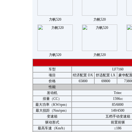
力帆520
力帆520
力帆520
力帆520
力帆
车型
LF7160
项目
经济配置 DX
舒适配置 LX
豪华配置
价格
65800
69800
7380
性能
发动机
Tritec
排量（CC）
1596cc
最大功率（KW/rpm）
85/6000
最大扭距（Nm/rpm）
149/4500
变速箱
五档手动变速箱
驱动形式
前置前驱
最高车速（Km/h）
≤186