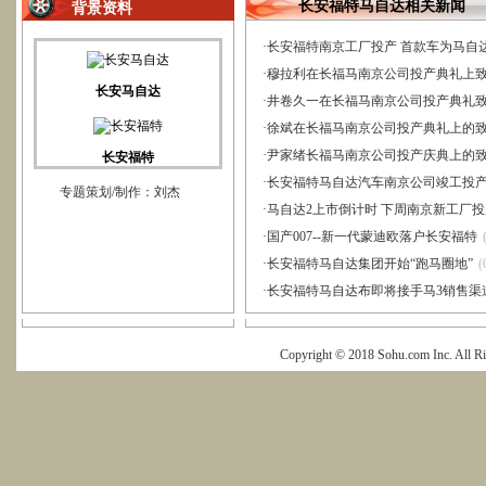
长安福特马自达相关新闻
背景资料
·
长安福特南京工厂投产 首款车为马自达
·
穆拉利在长福马南京公司投产典礼上
长安马自达
·
井卷久一在长福马南京公司投产典礼
·
徐斌在长福马南京公司投产典礼上的
·
尹家绪长福马南京公司投产庆典上的
长安福特
·
长安福特马自达汽车南京公司竣工投
专题策划/制作：刘杰
·
马自达2上市倒计时 下周南京新工厂投
·
国产007--新一代蒙迪欧落户长安福特
·
长安福特马自达集团开始“跑马圈地”
(
·
长安福特马自达布即将接手马3销售渠
Copyright © 2018 Sohu.com Inc. Al