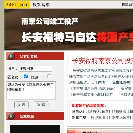
搜狐首
我有话要说
长安福特南京公司投产
用户：
长安福特马自达汽车南京公司竣工投产庆
味着首款产品全新马自达2下线进入倒计
匿名发：
隐藏IP：
您现场报道……［
详情
］［
我来说两句
［
南方集团总经理 徐斌 致辞
］［
长安集
［
福特总裁艾伦-穆拉利致辞
］［
马自达
即将国产的两款新车：
马自达2：
[
马自达2频道
] [
精彩壁纸
] [
相
新车视频
新嘉年华：
[
原型车图片
] [
嘉年华频道
] [