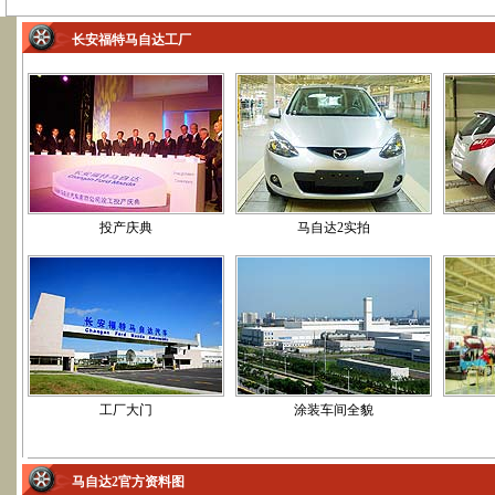
长安福特马自达工厂
投产庆典
马自达2实拍
工厂大门
涂装车间全貌
马自达2官方资料图