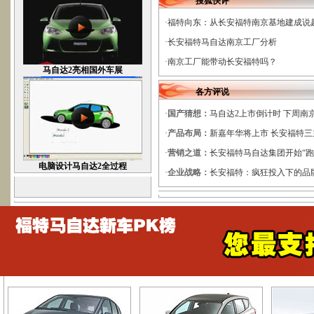
搜狐快评
·福特向东：从长安福特南京基地建成说
·长安福特马自达南京工厂分析
·南京工厂能带动长安福特吗？
马自达2亮相国外车展
各方评说
·
国产猜想：
马自达2上市倒计时 下周南
·
产品布局：
新嘉年华将上市 长安福特
·
营销之道：
长安福特马自达集团开始“跑
电脑设计马自达2全过程
·
企业战略：
长安福特：疯狂投入下的品