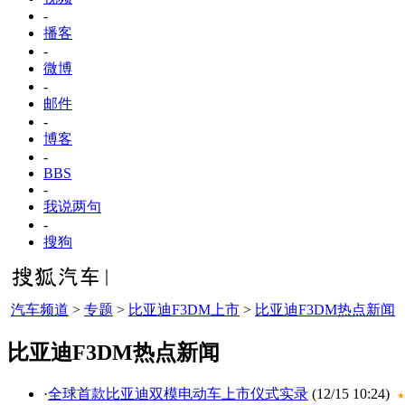
-
播客
-
微博
-
邮件
-
博客
-
BBS
-
我说两句
-
搜狗
汽车频道
>
专题
>
比亚迪F3DM上市
>
比亚迪F3DM热点新闻
比亚迪F3DM热点新闻
·
全球首款比亚迪双模电动车上市仪式实录
(12/15 10:24)
★