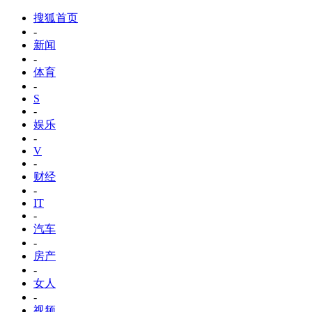
搜狐首页
-
新闻
-
体育
-
S
-
娱乐
-
V
-
财经
-
IT
-
汽车
-
房产
-
女人
-
视频