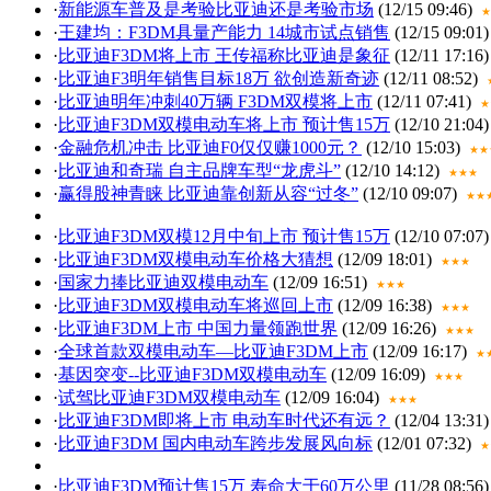
·
新能源车普及是考验比亚迪还是考验市场
(12/15 09:46)
★
·
王建均：F3DM具量产能力 14城市试点销售
(12/15 09:01)
·
比亚迪F3DM将上市 王传福称比亚迪是象征
(12/11 17:16)
·
比亚迪F3明年销售目标18万 欲创造新奇迹
(12/11 08:52)
·
比亚迪明年冲刺40万辆 F3DM双模将上市
(12/11 07:41)
★
·
比亚迪F3DM双模电动车将上市 预计售15万
(12/10 21:04)
·
金融危机冲击 比亚迪F0仅仅赚1000元？
(12/10 15:03)
★★
·
比亚迪和奇瑞 自主品牌车型“龙虎斗”
(12/10 14:12)
★★★
·
赢得股神青睐 比亚迪靠创新从容“过冬”
(12/10 09:07)
★★
·
比亚迪F3DM双模12月中旬上市 预计售15万
(12/10 07:07)
·
比亚迪F3DM双模电动车价格大猜想
(12/09 18:01)
★★★
·
国家力捧比亚迪双模电动车
(12/09 16:51)
★★★
·
比亚迪F3DM双模电动车将巡回上市
(12/09 16:38)
★★★
·
比亚迪F3DM上市 中国力量领跑世界
(12/09 16:26)
★★★
·
全球首款双模电动车—比亚迪F3DM上市
(12/09 16:17)
★
·
基因突变--比亚迪F3DM双模电动车
(12/09 16:09)
★★★
·
试驾比亚迪F3DM双模电动车
(12/09 16:04)
★★★
·
比亚迪F3DM即将上市 电动车时代还有远？
(12/04 13:31)
·
比亚迪F3DM 国内电动车跨步发展风向标
(12/01 07:32)
★
·
比亚迪F3DM预计售15万 寿命大于60万公里
(11/28 08:56)