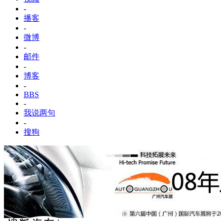
-
播客
-
微博
-
邮件
-
博客
-
BBS
-
我说两句
-
搜狗