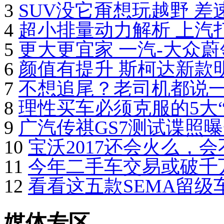
3
SUV没它甭想玩越野 差速
4
超小排量动力解析 上汽打造
5
更大更宜家 一汽-大众蔚领
6
颜值有提升 斯柯达新款
7
不想追尾？老司机都说一定
8
理性买车必须克服的5大“毛病
9
广汽传祺GS7测试谍照曝光
10
宝沃2017还会火么，会不
11
今年二手车交易或破千
12
看看这五款SEMA留级车 
媒体专区