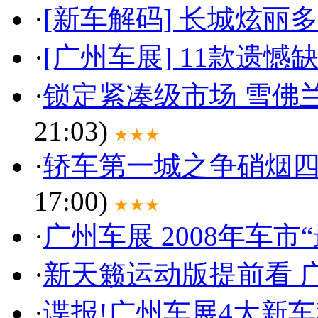
·
[新车解码] 长城炫丽
·
[广州车展] 11款遗
·
锁定紧凑级市场 雪佛
21:03)
★★★
·
轿车第一城之争硝烟四
17:00)
★★★
·
广州车展 2008年车市
·
新天籁运动版提前看 
·
谍报!广州车展4大新