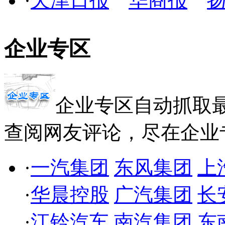
·
天津日报
华商报
企业专区
企业专区
自动抓取
查阅网友评论，尽在企业
·
一汽集团
东风集团
上
·
华晨控股
广汽集团
长
·
江铃汽车
南汽集团
东