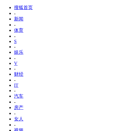
搜狐首页
-
新闻
-
体育
-
S
-
娱乐
-
V
-
财经
-
IT
-
汽车
-
房产
-
女人
-
视频