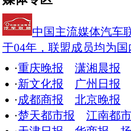
中国主流媒体汽车
于04年，联盟成员均为
·
重庆晚报
潇湘晨报
·
新文化报
广州日报
·
成都商报
北京晚报
·
楚天都市报
江南都