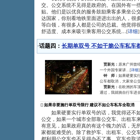
交。公交系统不见得是政府的。在国外有一
贴。他们是以优良的服务鼓励乘客多乘坐公
达国家，你别看地铁里面进进出出的人，很
等白领，有很多人都是公司的总裁。他觉得
舒适度、成本来吸引乘客用公交系统…[
详细
]
·
话题四：
长期单双号 不如干脆公车私车
贾新光：
原来广州曾
一个外国专家讲…[
详细
]
钟 师：
如果硬要实
公车都取消，大家坐公交
贾新光：
在欧洲的车
通过，我就骑自行车进去
□
如果非要施行单双号限行 建议不如公车私车全取消
如果硬要实行单双号的话，我觉得还不如
公交，如果一个城市全部靠公交车、出租车
有意见，如果政府真的有这个魄力的话，无
家都挺难受的。除了救护车、出租车、公交
都利用公交车也不见得办不了事。官车也取