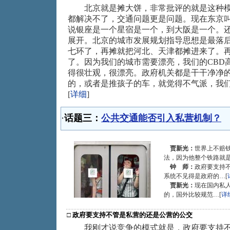
北京就是摊大饼，非常批评的就是这种模
都解决不了，交通问题更是问题。现在东京
说银座是一个星宿是一个，到大阪是一个。
展开。北京的城市发展规划指导思想是最落
七环了，再摊就把河北、天津都摊进来了。
了。因为我们的城市需要漂亮，我们的CBD
得很壮观，很漂亮。政府机关都是干干净净
的，或者是推孩子的车，就觉得不气派，我
[
详细
]
·
话题三：
公共交通能否引入私营机制？
贾新光：
世界上不赔
法，因为他整个铁路就是
钟 师：
政府要支持
系统不见得是政府的…[
贾新光：
现在国内私
的，国外比较规范…[
详
□
政府要支持不管是私营的还是公营的公交
我刚才说竞争的模式就是，政府要支持不