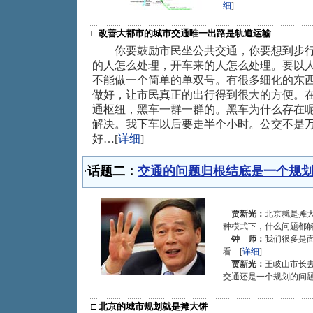
细
]
□
改善大都市的城市交通唯一出路是轨道运输
你要鼓励市民坐公共交通，你要想到步行
的人怎么处理，开车来的人怎么处理。要以
不能做一个简单的单双号。有很多细化的东
做好，让市民真正的出行得到很大的方便。
通枢纽，黑车一群一群的。黑车为什么存在
解决。我下车以后要走半个小时。公交不是
好…[
详细
]
·
话题二：
交通的问题归根结底是一个规
贾新光：
北京就是摊
种模式下，什么问题都解
钟 师：
我们很多是
看…[
详细
]
贾新光：
王岐山市长
交通还是一个规划的问题
□
北京的城市规划就是摊大饼