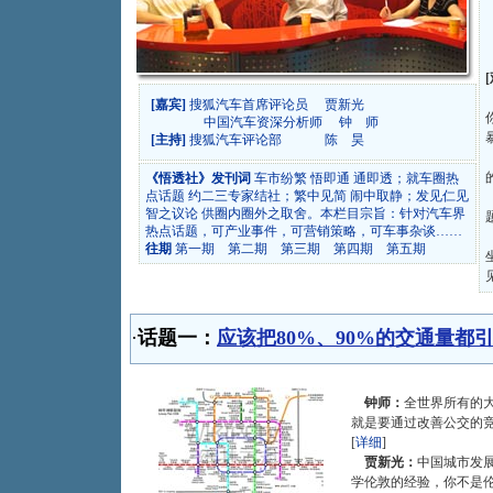
[嘉宾]
搜狐汽车首席评论员 贾新光
中国汽车资深分析师 钟 师
[主持]
搜狐汽车评论部 陈 昊
《悟透社》发刊词
车市纷繁 悟即通 通即透；就车圈热
点话题 约二三专家结社；繁中见简 闹中取静；发见仁见
智之议论 供圈内圈外之取舍。本栏目宗旨：针对汽车界
热点话题，可产业事件，可营销策略，可车事杂谈……
往期
第一期
第二期
第三期
第四期
第五期
·
话题一：
应该把80%、90%的交通量都
钟师：
全世界所有的
就是要通过改善公交的
[
详细
]
贾新光：
中国城市发
学伦敦的经验，你不是伦