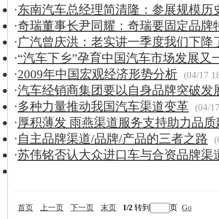
·
东南汽车总经理简清隆：参展规模历
·
奇瑞董事长尹同耀：奇瑞要固定品牌
·
广汽曾庆洪：老实讲一季度我们下降了
·
“汽车下乡”孕育中国汽车市场发展又
·
2009年中国宏观经济形势分析
(04/17 1
·
汽车经销商集团要以自身品牌突破发
·
多种力量推动我国汽车渠道变革
(04/17
·
厚积薄发 雨燕渠道服务支持助力品质
·
自主品牌渠道/品牌/产品的三者之路
(
·
苏伟铭否认大众进口车与合资品牌渠
首页
上一页
下一页
末页
1/2
转到
页
Go