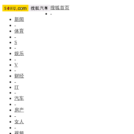
搜狐首页
-
新闻
-
体育
-
S
-
娱乐
-
V
-
财经
-
IT
-
汽车
-
房产
-
女人
-
视频