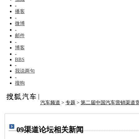
-
播客
-
微博
-
邮件
-
博客
-
BBS
-
我说两句
-
搜狗
汽车频道
>
专题
>
第二届中国汽车营销渠道
09渠道论坛相关新闻