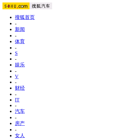
搜狐首页
-
新闻
-
体育
-
S
-
娱乐
-
V
-
财经
-
IT
-
汽车
-
房产
-
女人