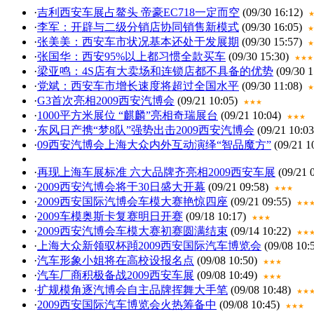
·
吉利西安车展占鳌头 帝豪EC718一定而空
(09/30 16:12)
·
李军：开辟与二级分销店协同销售新模式
(09/30 16:05)
★
·
张美美：西安车市状况基本还处于发展期
(09/30 15:57)
★
·
张国华：西安95%以上都习惯全款买车
(09/30 15:30)
★★★
·
梁亚鸣：4S店有大卖场和连锁店都不具备的优势
(09/30 1
·
党斌：西安车市增长速度将超过全国水平
(09/30 11:08)
★
·
G3首次亮相2009西安汽博会
(09/21 10:05)
★★★
·
1000平方米展位 “麒麟”亮相奇瑞展台
(09/21 10:04)
★★★
·
东风日产携“梦8队”强势出击2009西安汽博会
(09/21 10:03
·
09西安汽博会上海大众内外互动演绎“智品魔方”
(09/21 1
·
再现上海车展标准 六大品牌齐亮相2009西安车展
(09/21 
·
2009西安汽博会将于30日盛大开幕
(09/21 09:58)
★★★
·
2009西安国际汽博会车模大赛艳惊四座
(09/21 09:55)
★★
·
2009车模奥斯卡复赛明日开赛
(09/18 10:17)
★★★
·
2009西安汽博会车模大赛初赛圆满结束
(09/14 10:22)
★★
·
上海大众新领驭杯蹞2009西安国际汽车博览会
(09/08 10:
·
汽车形象小姐将在高校设报名点
(09/08 10:50)
★★★
·
汽车厂商积极备战2009西安车展
(09/08 10:49)
★★★
·
扩规模角逐汽博会自主品牌挥舞大手笔
(09/08 10:48)
★★
·
2009西安国际汽车博览会火热筹备中
(09/08 10:45)
★★★