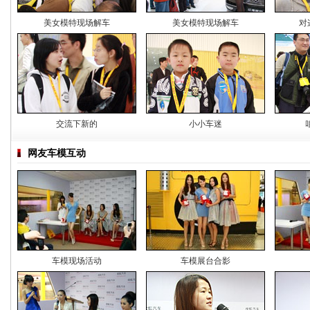
美女模特现场解车
美女模特现场解车
对
交流下新的
小小车迷
网友车模互动
车模现场活动
车模展台合影