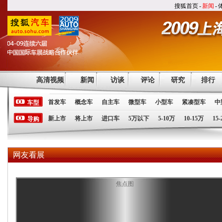
搜狐首页
-
新闻
-
高清视频
新闻
访谈
评论
研究
排行
首发车
概念车
自主车
微型车
小型车
紧凑型车
中
车型
新上市
将上市
进口车
5万以下
5-10万
10-15万
15
导购
网友看展
焦点图