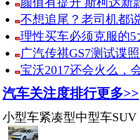
颜值有提升 斯柯达新
不想追尾？老司机都说
理性买车必须克服的5大
广汽传祺GS7测试谍
宝沃2017还会火么
汽车关注度排行
更多>>
小型车
紧凑型
中型车
SUV