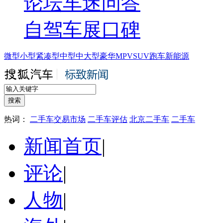
论坛
车迷
问答
自驾
车展
口碑
微型
小型
紧凑型
中型
中大型
豪华
MPV
SUV
跑车
新能源
热词：
二手车交易市场
二手车评估
北京二手车
二手车
新闻首页
|
评论
|
人物
|