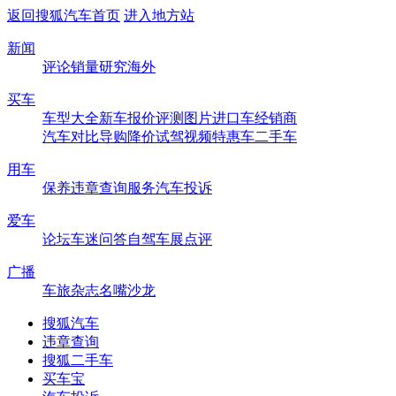
返回搜狐汽车首页
进入地方站
新闻
评论
销量
研究
海外
买车
车型大全
新车
报价
评测
图片
进口车
经销商
汽车对比
导购
降价
试驾
视频
特惠车
二手车
用车
保养
违章查询
服务
汽车投诉
爱车
论坛
车迷
问答
自驾
车展
点评
广播
车旅杂志
名嘴沙龙
搜狐汽车
违章查询
搜狐二手车
买车宝