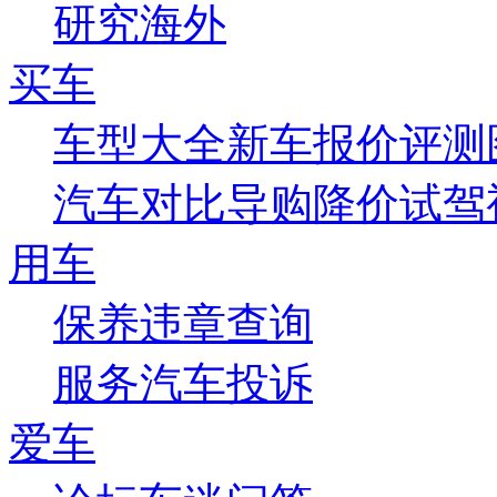
研究
海外
买车
车型大全
新车
报价
评测
汽车对比
导购
降价
试驾
用车
保养
违章查询
服务
汽车投诉
爱车