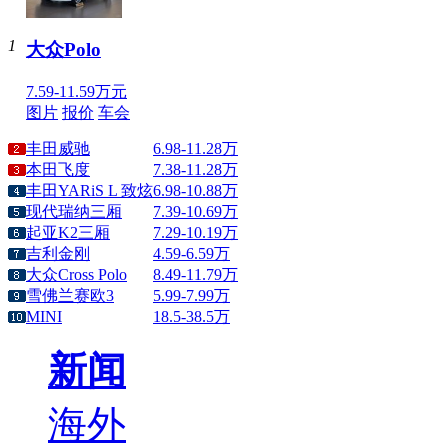
1
大众Polo
7.59-11.59万元
图片
报价
车会
丰田威驰
6.98-11.28万
本田飞度
7.38-11.28万
丰田YARiS L 致炫
6.98-10.88万
现代瑞纳三厢
7.39-10.69万
起亚K2三厢
7.29-10.19万
吉利金刚
4.59-6.59万
大众Cross Polo
8.49-11.79万
雪佛兰赛欧3
5.99-7.99万
MINI
18.5-38.5万
新闻
海外