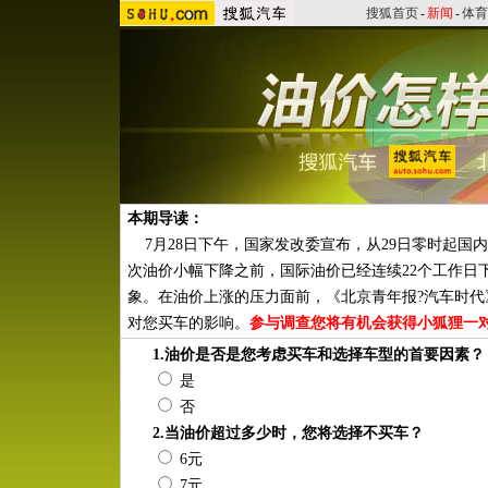
搜狐首页
-
新闻
-
体育
本期导读：
7月28日下午，国家发改委宣布，从29日零时起国内汽
次油价小幅下降之前，国际油价已经连续22个工作日下
象。在油价上涨的压力面前，《北京青年报?汽车时代
对您买车的影响。
参与调查您将有机会获得小狐狸一
1.油价是否是您考虑买车和选择车型的首要因素？
是
否
2.当油价超过多少时，您将选择不买车？
6元
7元