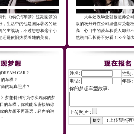
刊《你好汽车梦》这期圆梦的
大学还没毕业就被证券公司
丹，生活中的他是国际著名的证
泼的杨丹丹在公司里也深受老
机的主战场，不过想想和这个小
高，心目中的爱车和爱人却都
她还是依旧热爱着她的美食。
然说自己长得不好看！
>>全部
EAM CAR？
姓名:
性别:
的车模？
电话:
年龄:
尚的写真照片？
你的梦想车型故事:
梦想特刊将为你实现你的梦
目的车模，你就能亲密接触你
你的梦想不再遥远，轻声的说
上传照片 :
”
（上传靓照有