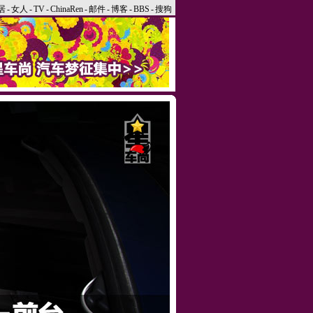
居
-
女人
-
TV
-
ChinaRen
-
邮件
-
博客
-
BBS
-
搜狗