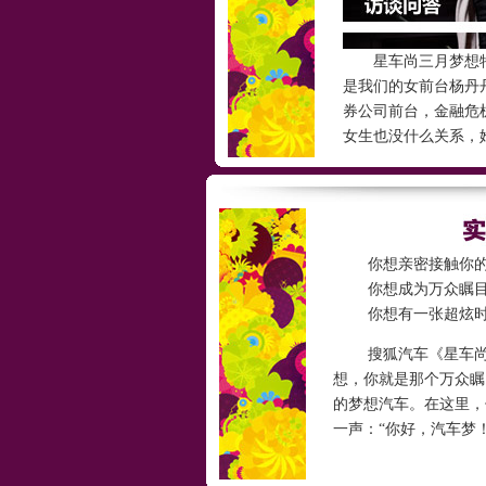
星车尚三月梦想特
是我们的女前台杨丹
券公司前台，金融危
女生也没什么关系，
你想亲密接触你的DR
你想成为万众瞩目
你想有一张超炫时
搜狐汽车《星车尚》
想，你就是那个万众瞩
的梦想汽车。在这里，
一声：“你好，汽车梦！