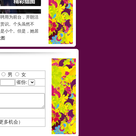
聘用为前台，开朗活
板赏识。个头虽然不
不是小个。但是，她居
大图
男
女
省份:
更多机会）