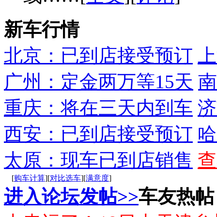
新车行情
北京：已到店接受预订
上
广州：定金两万等15天
南
重庆：将在三天内到车
济
西安：已到店接受预订
哈
太原：现车已到店销售
查
[
购车计算
][
对比选车
][
满意度
]
进入论坛发帖>>
车友热帖