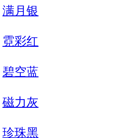
满月银
霓彩红
碧空蓝
磁力灰
珍珠黑