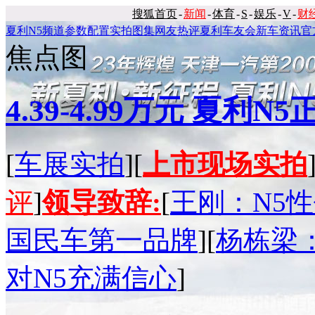
搜狐首页
-
新闻
-
体育
-
S
-
娱乐
-
V
-
财
夏利N5频道
参数配置
实拍图集
网友热评
夏利车友会
新车资讯
官
焦点图
4.39-4.99万元 夏利N
[
车展实拍
][
上市现场实拍
评
]
领导致辞:
[
王刚：N5
国民车第一品牌
][
杨栋梁
对N5充满信心
]