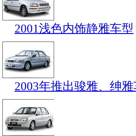
2001浅色内饰静雅车型
2003年推出骏雅、绅