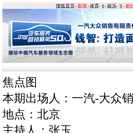
搜狐首页
-
新闻
-
体育
-
S
-
娱乐
-
V
-
财
焦点图
本期出场人：一汽-大众
地点：北京
主持人：张玉