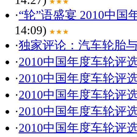
★★★
·
“轮”语盛宴 2010中
14:09)
★★★
·
独家评论：汽车轮胎
·
2010中国年度车轮评
·
2010中国年度车轮评
·
2010中国年度车轮评
·
2010中国年度车轮评
·
2010中国年度车轮评