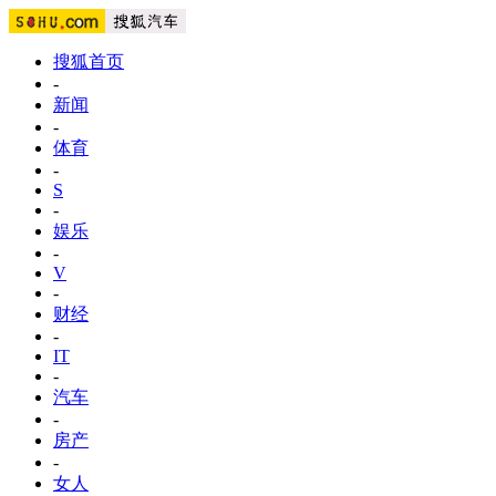
搜狐首页
-
新闻
-
体育
-
S
-
娱乐
-
V
-
财经
-
IT
-
汽车
-
房产
-
女人