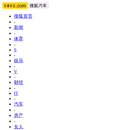
搜狐首页
-
新闻
-
体育
-
S
-
娱乐
-
V
-
财经
-
IT
-
汽车
-
房产
-
女人