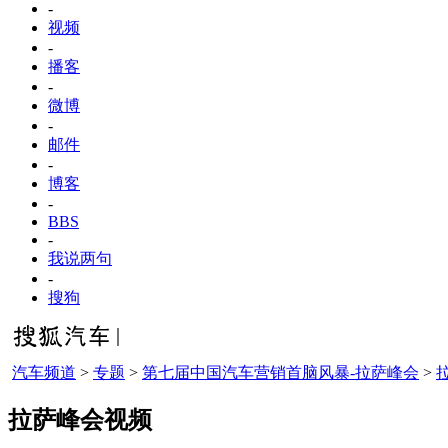
-
视频
-
播客
-
微博
-
邮件
-
博客
-
BBS
-
我说两句
-
搜狗
汽车频道
>
专题
>
第七届中国汽车营销首脑风暴-拉萨峰会
>
拉萨峰会视频