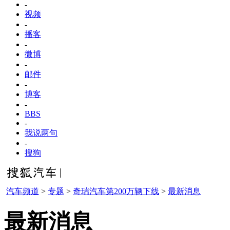
-
视频
-
播客
-
微博
-
邮件
-
博客
-
BBS
-
我说两句
-
搜狗
汽车频道
>
专题
>
奇瑞汽车第200万辆下线
>
最新消息
最新消息