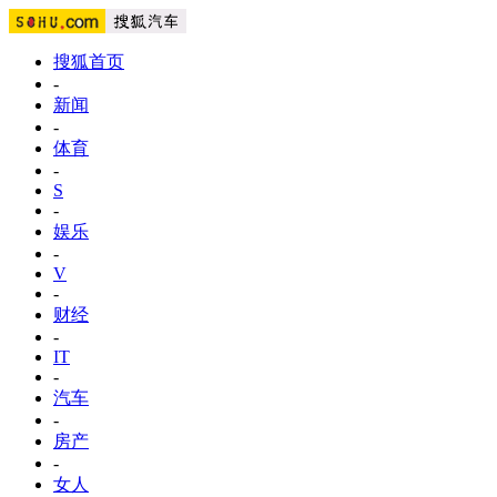
搜狐首页
-
新闻
-
体育
-
S
-
娱乐
-
V
-
财经
-
IT
-
汽车
-
房产
-
女人