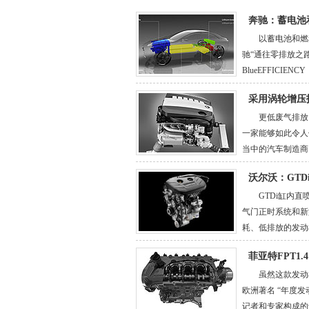
奔驰：蓄电池
以蓄电池和燃
驰“通往零排放之
BlueEFFICIE
采用涡轮增压
更低废气排放
一家能够如此令人
当中的汽车制造商
沃尔沃：GT
GTDi缸内
气门正时系统和新
耗、低排放的发动机
菲亚特FPT1.4 M
虽然这款发动
欧洲著名 “年度发
记者和专家构成的评