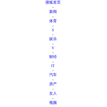
搜狐首页
-
新闻
-
体育
-
S
-
娱乐
-
V
-
财经
-
IT
-
汽车
-
房产
-
女人
-
视频