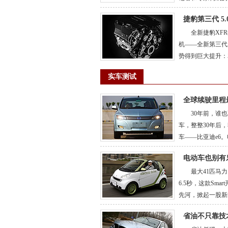
捷豹第三代 5.
全新捷豹XF
机——全新第三代 
势得到巨大提升：5
实车测试
全球续驶里程
30年前，谁
车，整整30年后
车——比亚迪e6
电动车也别有乐
最大41匹马力
6.5秒，这款Sm
先河，掀起一股新
省油不只靠技术