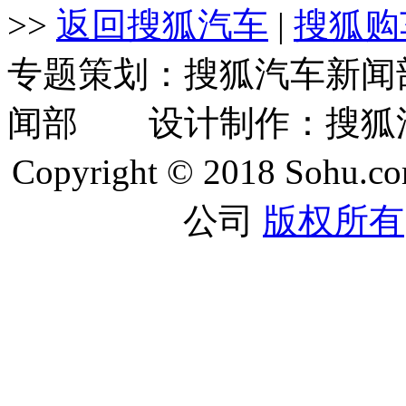
>>
返回搜狐汽车
|
搜狐购
专题策划：搜狐汽车新
闻部 设计制作：搜狐
Copyright © 2018 Sohu.co
公司
版权所有