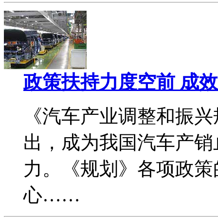
政策扶持力度空前 成
《汽车产业调整和振兴
出，成为我国汽车产销
力。《规划》各项政策
心……