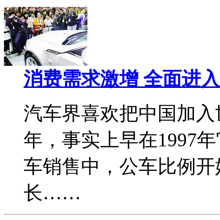
消费需求激增 全面进
汽车界喜欢把中国加入世
年，事实上早在1997
车销售中，公车比例开
长……