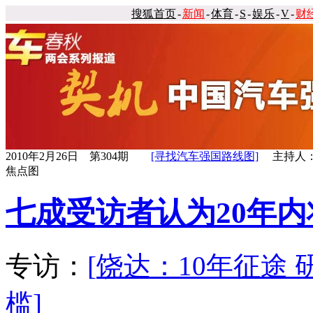
搜狐首页
-
新闻
-
体育
-
S
-
娱乐
-
V
-
财
2010年2月26日 第304期
[寻找汽车强国路线图]
主持人：
焦点图
七成受访者认为20年
专访：
[
饶达：10年征途
槛]