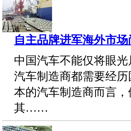
自主品牌进军海外市场
中国汽车
不能仅将眼光
汽车
制造商都需要经历
本的汽车
制造商而言，
其……