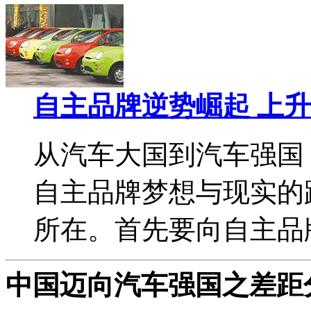
自主品牌逆势崛起 上
从汽车大国到汽车强国
自主品牌梦想与现实的
所在。首先要向自主品牌
中国迈向汽车强国之差距