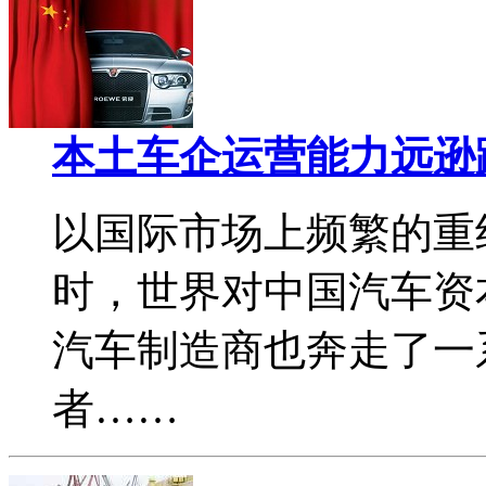
本土车企运营能力远逊
以国际市场上频繁的重
时，世界对中国汽车
资
汽车
制造商也奔走了一
者……