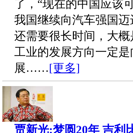
了，“现在的中国应该
我国继续向汽车强国迈
还需要很长时间，大概
工业的发展方向一定是
展……
[更多]
贾新光:梦圆20年 吉