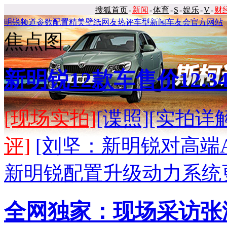
搜狐首页
-
新闻
-
体育
-
S
-
娱乐
-
V
-
财
明锐频道
参数配置
精美壁纸
网友热评
车型新闻
车友会
官方网站
焦点图
新明锐12款车售价12.34-
[现场实拍]
[谍照]
[实拍详解
评]
[刘坚：新明锐对高端
新明锐配置升级动力系统
全网独家：现场采访张