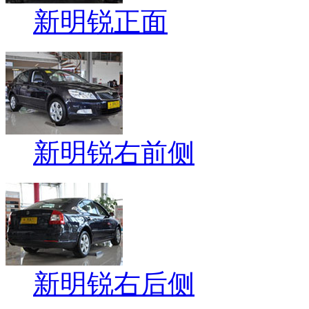
新明锐正面
新明锐右前侧
新明锐右后侧