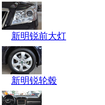
新明锐前大灯
新明锐轮毂