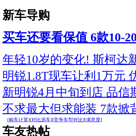
新车导购
买车还要看保值 6款10-
年轻10岁的变化! 斯柯
明锐1.8T现车让利1万元
新明锐4月中旬到店 品信
不求最大但求能装 7款掀
[
购车计算
][
对比选车
][
竞争车型对比
][
满意度
]
车友热帖