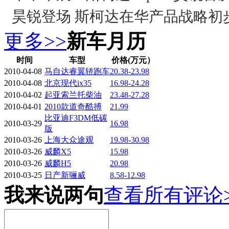
昊锐登场 斯柯达在华产品战略初
更多>>
新车月历
时间
车型
价格(万元）
2010-04-08
马自达睿翼轿跑车
20.38-23.98
2010-04-08
北京现代ix35
16.98-24.28
2010-04-02
起亚索兰托柴油
23.48-27.28
2010-04-01
2010款道奇酷搏
21.99
比亚迪F3DM低碳
2010-03-29
16.98
版
2010-03-26
上海大众途观
19.98-30.98
2010-03-26
威麟X5
15.98
2010-03-26
威麟H5
20.98
2010-03-25
日产新骊威
8.58-12.98
我来说两句
查看所有评论>