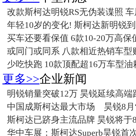
改款斯柯达明锐RS无伪装谍照 
年轻10岁的变化! 斯柯达新明锐
买车还要看保值 6款10-20万高
或同门或同系 八款相近热销车型
少吃快跑 10款顶配超16万车型
更多>>
企业新闻
明锐销量突破12万 昊锐延续高端
中国成斯柯达最大市场 昊锐8月
斯柯达已跻身主流品牌 昊锐将于
华中车展：斯柯达Superb昊锐首