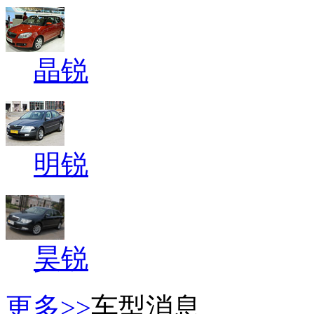
晶锐
明锐
昊锐
更多>>
车型消息