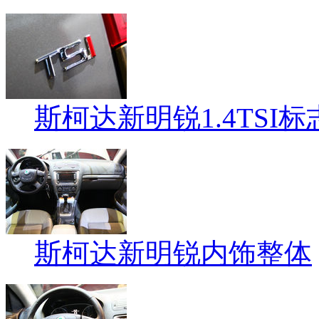
斯柯达新明锐1.4TSI标
斯柯达新明锐内饰整体