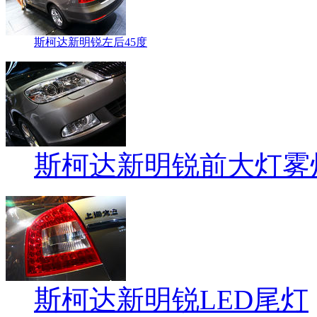
斯柯达新明锐左后45度
斯柯达新明锐前大灯雾
斯柯达新明锐LED尾灯