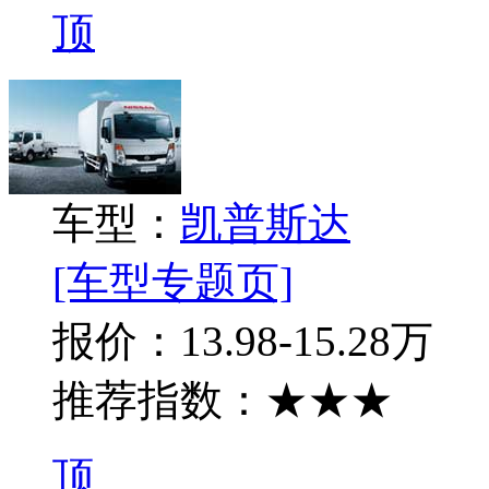
顶
车型：
凯普斯达
[车型专题页]
报价：13.98-15.28万
推荐指数：★★★
顶