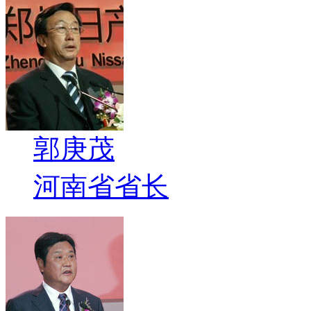
郭庚茂
河南省省长