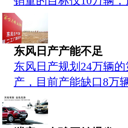
销量的目标仅10万辆，
东风日产产能不足
东风日产规划24万辆的
产，目前产能缺口8万