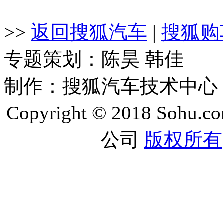
>>
返回搜狐汽车
|
搜狐购
专题策划：陈昊 韩佳 
制作：搜狐汽车技术中心
Copyright © 2018 Sohu.co
公司
版权所有