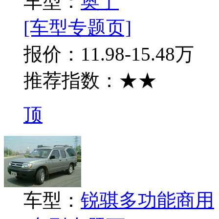
车型：
奥丁
[车型专题页]
报价：11.98-15.48万
推荐指数：★★
顶
车型：
锐骐多功能商用