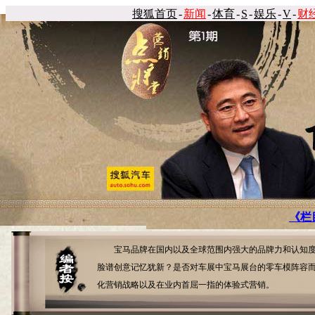
搜狐首页
-
新闻
-
体育
-
S
-
娱乐
-
V
-
财
《栏
宝马品牌在国内以及全球范围内强大的品牌力和认知度毋庸置
脸谱创意记忆犹新？是否对车展中宝马展台的零车模阵容而感
化营销战略以及在业内首屈一指的体验式营销。