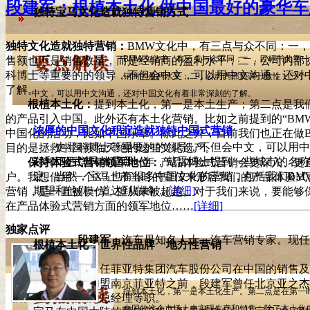
段建军：根植本土化 做中国最好的豪华车
独特宝马文化造就独特营销方式
独特文化造就独特营销：
BMW文化中，有三点与众不同：一
BMW文化中，有三点与众不同：一，目标书的第一条不是
售额也不是销售数量，而是经销商的盈利水平；二，公司内部
科博士等重要的的领导，不但会中文，可以用中文沟通，还对
销商的盈利水平；二，公司内部协调一致性；三个，史登科
了解。
中文，可以用中文沟通，还对中国文化有着非常深刻的了解。
根植本土化：
提到本土化，第一是本土生产；第二点是我
的产品引入中国。此外还有本土化营销。比如之前提到的“BM
浓厚的中国文化积淀造就独特中国式营销
中国化的活动，比如中国乐章。除此之外，目前我们也正在做
史登科博士等重要的的领导，不但会中文，可以用中
目的是拯救中国濒临灭绝的这些文化遗产。
郑和下西洋具体是哪一年，戴雷博士提到一些城市的名称
保持体验式营销领军地位：
产品体验式营销会更深入、更
淀。当然，宝马也有很多中国文化的营销，包括我们BMW
户。我想借用一个X3上市当时的宣传来形容我们的产品体验式
期望和他们一道达到巅峰…
[详细]
营销，是一直被模仿，但从未被超越。对于我们来说，要能够
在产品体验式营销方面的领军地位……
[详细]
独家点评
段建军
：汽车界知名人士、汽车营销专家。现任
根植本土化：世界性品牌 地方性营销
兼西区总监。曾
任菲亚特集团汽车股份公司在中国的销售及市场
特的商务总监。加盟南京菲亚特之前，段建军曾任北京亚之杰
提到本土化，第一是本土化生产。第二点是在第一时间把
裁、北京运通集团总经理等职。
中国的这个市场上来实现生产和销售。除了本土化生产和产