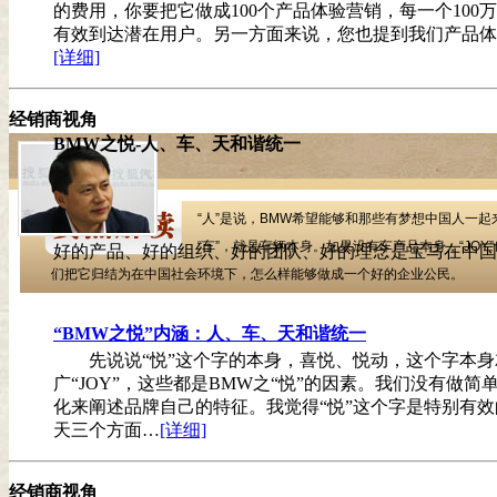
的费用，你要把它做成100个产品体验营销，每一个10
有效到达潜在用户。另一方面来说，您也提到我们产品体
[详细]
经销商视角
BMW之悦-人、车、天和谐统一
“人”是说，BMW希望能够和那些有梦想中国人一起来帮
“车”，就是车辆本身。如果没有车产品本身，“JOY”也就不
好的产品、好的组织、好的团队、好的理念是宝马在中国
们把它归结为在中国社会环境下，怎么样能够做成一个好的企业公民。
“BMW之悦”内涵：人、车、天和谐统一
先说说“悦”这个字的本身，喜悦、悦动，这个字本身
广“JOY”，这些都是BMW之“悦”的因素。我们没有
化来阐述品牌自己的特征。我觉得“悦”这个字是特别有效
天三个方面…
[详细]
经销商视角