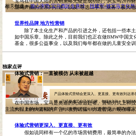
宝马在中国大陆的营销策略无疑是成功的，从宝马2010
相关报道：
攻心审势 宝马西区生意经
段建军-被宝马文化
年，宝马产品的全系列引进，以及“尊选二手车”业务，极大
土化的营销。
世界性品牌 地方性营销
除了本土化生产和产品的引进之外，还包括一些本土
如中国乐章。除此之外，目前我们也正在做BMW中国文
基金，很多公益事业，以及我们每年都在做的儿童安全训
独家点评
体验式营销：一直被模仿 从未被超越
产品体验式营销会更深入、更直接、更有效到达潜在用户。
销，已经形成了自己的品牌，包括X之旅，包括BMW中国
在中国市场，宝马是奥迪的死命追赶者。营销方式上和投
主流大报上的大篇幅的广告，攻势凶猛，力道普见。现在哪家
来说，要能够保证常变常新，继续保持在产品体验式营销方面的领军地位。
体验式营销更深入、更直接、更有效
假如说同样有一个亿的市场营销费用，最简单的办法