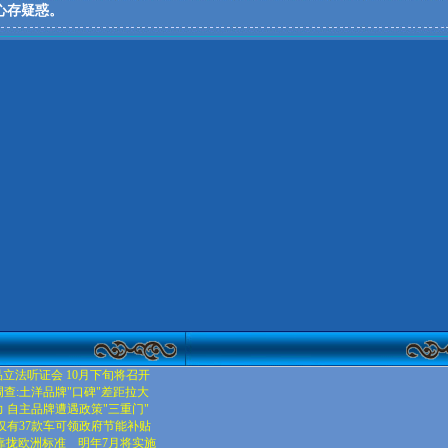
心存疑惑。
立法听证会 10月下旬将召开
查:土洋品牌"口碑"差距拉大
 自主品牌遭遇政策"三重门"
或仅有37款车可领政府节能补贴
规靠拢欧洲标准 明年7月将实施