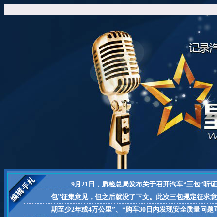
9月21日，质检总局发布关于召开汽车“三包”听
包”征集意见，但之后就没了下文。此次三包规定征求意
期至少2年或4万公里”、“购车30日内发现安全质量问