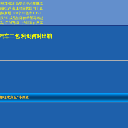
愈加艰难 高增长率恐难继续
遭投诉 变速箱困扰国内车企
新增1858个 中签率1:35.7
跌6% 成品油降价希望再燃起
达17.26万辆 治理重在反腐
题:汽车三包 利剑何时出鞘
新规征求意见”小调查