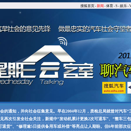
搜狐首页
-
新闻
-
体育
-
S
-
娱乐
-
证会的通知，并向社会征集意见。早在2004年12月，质检总局就曾对汽车“
见再次引发全社会关注，新规中“发动机累计更换2次可退车”、“整车三包
题可退货”、“修理逾5日提供备用车或补偿”等亮点让人期盼。但6年前那次征