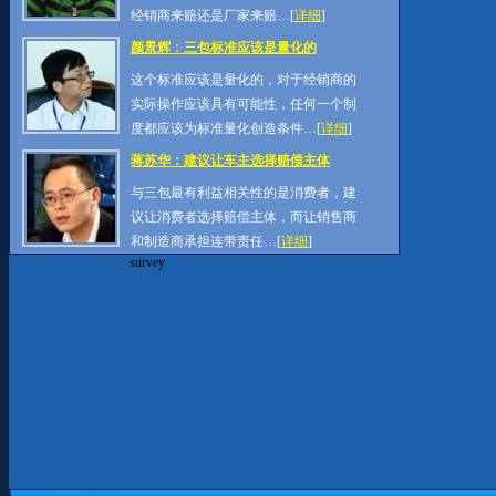
经销商来赔还是厂家来赔…[
详细
]
颜景辉：三包标准应该是量化的
这个标准应该是量化的，对于经销商的
实际操作应该具有可能性，任何一个制
度都应该为标准量化创造条件…[
详细
]
蒋苏华：建议让车主选择赔偿主体
与三包最有利益相关性的是消费者，建
议让消费者选择赔偿主体，而让销售商
和制造商承担连带责任…[
详细
]
survey