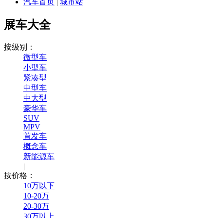
汽车首页
|
城市站
展车大全
按级别：
微型车
小型车
紧凑型
中型车
中大型
豪华车
SUV
MPV
首发车
概念车
新能源车
|
按价格：
10万以下
10-20万
20-30万
30万以上