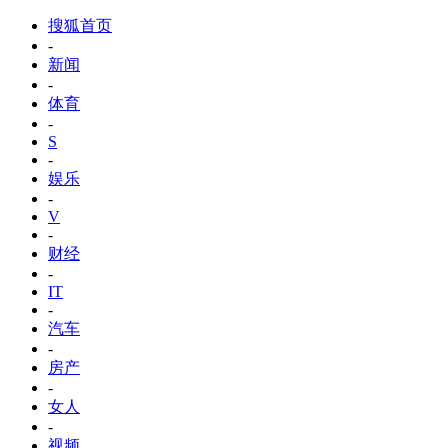
搜狐首页
-
新闻
-
体育
-
S
-
娱乐
-
V
-
财经
-
IT
-
汽车
-
房产
-
女人
-
视频