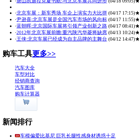
·
唐山凯迪拉克夏书航:与北京车展共同进步
(04/18 09:05)
·
北京车展：新车秀场 车企上演实力大比拼
(04/17 17:15)
·
尹逊喜:北京车展是全国汽车市场的风向标
(04/17 11:55)
·
蓝朝晖:北京国际车展将引领产业创新之路
(04/17 08:41)
·
2012年北京车展前瞻:重汽陕汽华菱将缺席
(04/13 10:24)
·
王侠:北京车展已经成为自主品牌的主舞台
(04/12 14:47)
购车工具
更多>>
汽车大全
车型对比
经销商查询
汽车图库
购车计算器
新闻排行
车模偏爱比基尼 巨乳长腿性感身材诱惑十足