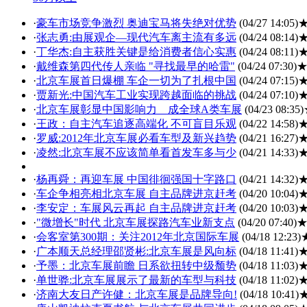
·
豪车市场竞争激烈 奥迪宝马将失绝对优势
(04/27 14:05)
·
张志勇:由展观企—现代汽车离主流有多远
(04/24 08:14)
·
丁华杰:自主获胜关键是给消费者信心实惠
(04/24 08:11)
·
戴维森第四代传人亲临 "寻找最早的哈雷"
(04/24 07:30)
·
北京车展首日爆棚 车企一切为了扎根中国
(04/24 07:15)
·
贾新光:中国汽车工业实现跨越面临的挑战
(04/24 07:10)
·
北京车展彰显中国影响力 成全球A类车展
(04/23 08:35)
·
王政：自主汽车追逐高端化 不可盲目乐观
(04/22 14:58)
·
罗威:2012年北京车展必看车型及新兴趋势
(04/21 16:27)
·
凌然:北京车展不应该简单看首发车多与少
(04/21 14:33)
·
杨再舜：再迎车展 中国徘徊强国十字路口
(04/21 14:32)
·
车企争相亮相北京车展 自主品牌进京赶考
(04/20 10:04)
·
李安定：车展风云再起 自主品牌进京赶考
(04/20 10:03)
·
"微增长"时代 北京车展探路汽车业新支点
(04/20 07:40)
·
会客室第300期：关注2012年北京国际车展
(04/18 12:23)
·
广本顺天总经理邵贤彬:北京车展是风向标
(04/18 11:41)
·
予墨：北京车展前瞻 日系欲扭转中级颓势
(04/18 11:03)
·
单世骅:北京车展展示了最新的车型与科技
(04/18 11:02)
·
济南大友日产许健：北京车展是品牌导向!
(04/18 10:41)