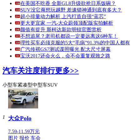
在美国不吃香 全新GL8升级欲抢日系饭碗？
SUV没它甭想玩越野 差速锁神通到底有多大？
超小排量动力解析 上汽打造自强“蓝芯”
更大更宜家 一汽-大众蔚领顶配版实拍解析
颜值有提升 斯柯达新款明锐官图赏析
不想追尾？老司机都说一定要远离这6种车！
理性买车必须克服的5大“毛病”91.3%的中国人都有
广汽传祺GS7测试谍照曝光 配大尺寸屏幕
宝沃2017还会火么，会不会重复观致之路
汽车关注度排行
更多>>
小型车
紧凑型
中型车
SUV
1
大众Polo
7.59-11.59万元
图片
报价
车会