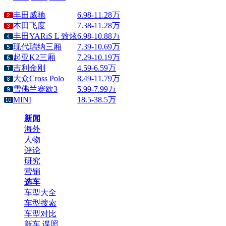
丰田威驰
6.98-11.28万
本田飞度
7.38-11.28万
丰田YARiS L 致炫
6.98-10.88万
现代瑞纳三厢
7.39-10.69万
起亚K2三厢
7.29-10.19万
吉利金刚
4.59-6.59万
大众Cross Polo
8.49-11.79万
雪佛兰赛欧3
5.99-7.99万
MINI
18.5-38.5万
新闻
海外
人物
评论
研究
营销
选车
车型大全
车型搜索
车型对比
新车
谍照