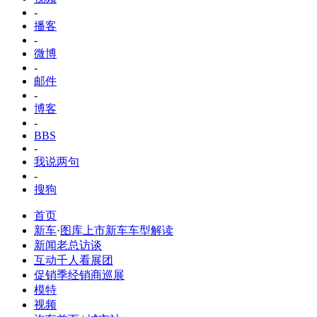
-
播客
-
微博
-
邮件
-
博客
-
BBS
-
我说两句
-
搜狗
首页
新车
·
图库
上市新车
车型解读
新闻
老总访谈
互动
千人看展团
促销季
经销商巡展
模特
视频