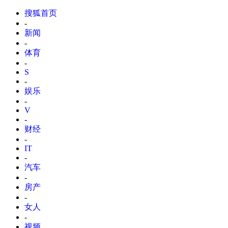
搜狐首页
-
新闻
-
体育
-
S
-
娱乐
-
V
-
财经
-
IT
-
汽车
-
房产
-
女人
-
视频