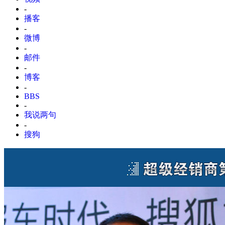
-
播客
-
微博
-
邮件
-
博客
-
BBS
-
我说两句
-
搜狗