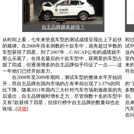
自主品牌越来越强？
从时间上看，七年来垫底车型的测试成绩呈现出上下起伏
和
的规律。在2006年排名倒数的十款车中，就有超过半数的
试
车型获得了四星。到了2007年，C-NCAP公布的成绩就不
业
那么乐观了。在排名最后的十款车型中，获两星的车型占
室
据了四成，但逐渐增多的自主品牌似乎印证了一点——这
来
一年他们已经开始发力。
符
在2008年至2009年期间，测试车型的整体水平开始回
现
升，而自主品牌在国内市场的占有率却出现了3.37%的同
的“
比下降。随着2011年国内三大针对汽车市场刺激政策的先
多
后退出，自主品牌顿时增长乏力，尽管倒数十名的车型中
别
又有7款获得了四星，但排行榜中自主品牌的数量却也在
后
收缩...[
详细
]
汽
在问题