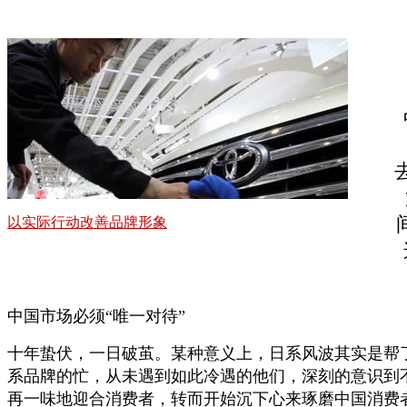
以实际行动改善品牌形象
中国市场必须“唯一对待”
十年蛰伏，一日破茧。某种意义上，日系风波其实是帮
系品牌的忙，从未遇到如此冷遇的他们，深刻的意识到
再一味地迎合消费者，转而开始沉下心来琢磨中国消费