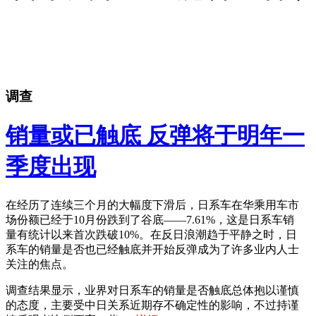
调查
销量或已触底 反弹将于明年一
季度出现
在经历了连续三个月的大幅度下滑后，日系车在华乘用车市
场份额已经于10月份跌到了谷底——7.61%，这是日系车销
量有统计以来首次跌破10%。在反日浪潮趋于平静之时，日
系车的销量是否也已经触底并开始反弹成为了许多业内人士
关注的焦点。
调查结果显示，业界对日系车的销量是否触底总体抱以谨慎
的态度，主要受中日关系近期存不确定性的影响，不过持谨