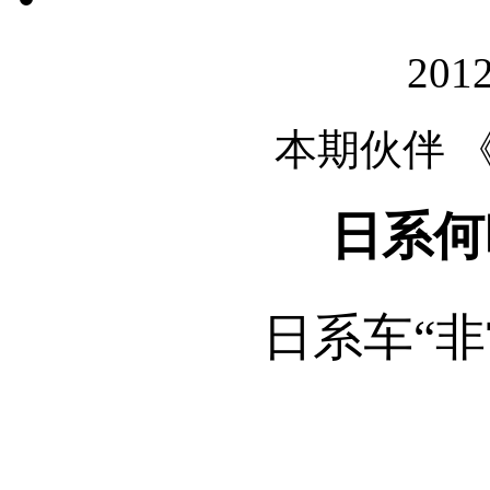
20
本期伙伴
日系何
日系车“