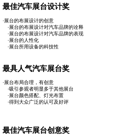
最佳汽车展台设计奖
·展台的布展设计的创意
·展台的布展设计对汽车品牌的诠释
·展台的布展设计对汽车品牌的表现
·展台的人性化
·展台所用设备的科技性
最具人气汽车展台奖
·展台布局合理，有创意
·吸引参观者明显多于其他展台
·展台颜色搭配、灯光布置
·得到大众广泛的认可及好评
最佳汽车展台创意奖