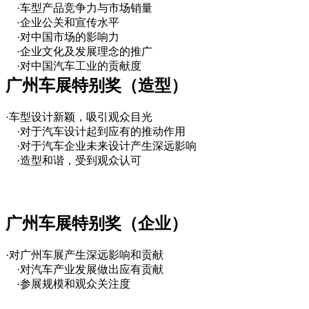
·车型产品竞争力与市场销量
·企业公关和宣传水平
·对中国市场的影响力
·企业文化及发展理念的推广
·对中国汽车工业的贡献度
广州车展特别奖（造型）
·车型设计新颖，吸引观众目光
·对于汽车设计起到应有的推动作用
·对于汽车企业未来设计产生深远影响
·造型和谐，受到观众认可
广州车展特别奖（企业）
·对广州车展产生深远影响和贡献
·对汽车产业发展做出应有贡献
·参展规模和观众关注度