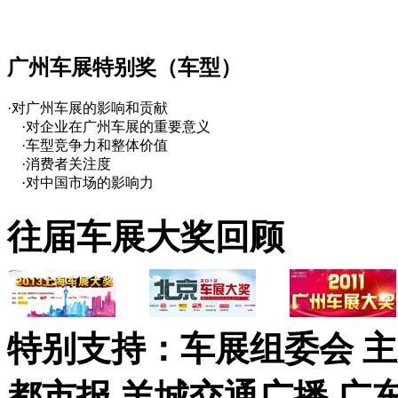
广州车展特别奖（车型）
·对广州车展的影响和贡献
·对企业在广州车展的重要意义
·车型竞争力和整体价值
·消费者关注度
·对中国市场的影响力
往届车展大奖回顾
特别支持：车展组委会 主
都市报 羊城交通广播 广