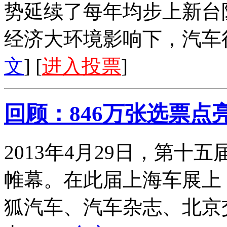
势延续了每年均步上新台阶
经济大环境影响下，汽车
文
] [
进入投票
]
回顾：846万张选票点
2013年4月29日，第
帷幕。在此届上海车展上
狐汽车、汽车杂志、北京