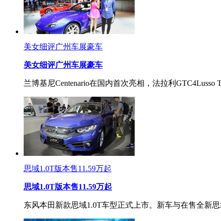
美女细评广州车展豪车
美女细评广州车展豪车
兰博基尼Centenario在国内首次亮相，法拉利GTC4Lus
思域1.0T版本售11.59万起
思域1.0T版本售11.59万起
东风本田新款思域1.0T车型正式上市。新车与在售全新