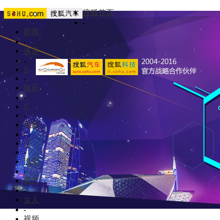
搜狐首页
-
新闻
-
体育
-
S
-
娱乐
-
V
-
财经
-
IT
-
汽车
-
房产
-
女人
-
视频