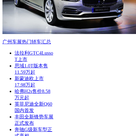
广州车展热门轿车汇总
法拉利GTC4Lusso
T上市
思域1.0T版本售
11.59万起
新蒙迪欧上市
17.98万起
哈弗H2s售价8.58
万元起
英菲尼迪全新Q60
国内首发
丰田全新锋势车展
正式发布
奔驰G级新车型正
式亮相