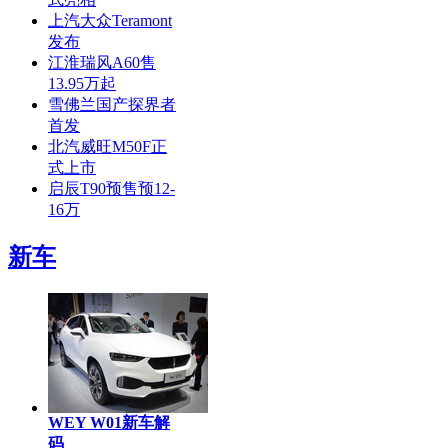
上汽大众Teramont
发布
江淮瑞风A60售
13.95万起
雪佛兰国产探界者
首发
北汽威旺M50F正
式上市
启辰T90预售预12-
16万
新车
WEY W01新车解
码