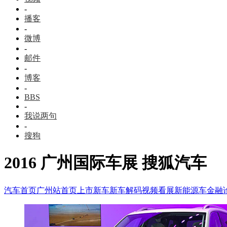
-
播客
-
微博
-
邮件
-
博客
-
BBS
-
我说两句
-
搜狗
2016 广州国际车展 搜狐汽车
汽车首页
广州站
首页
上市新车
新车解码
视频看展
新能源车
金融