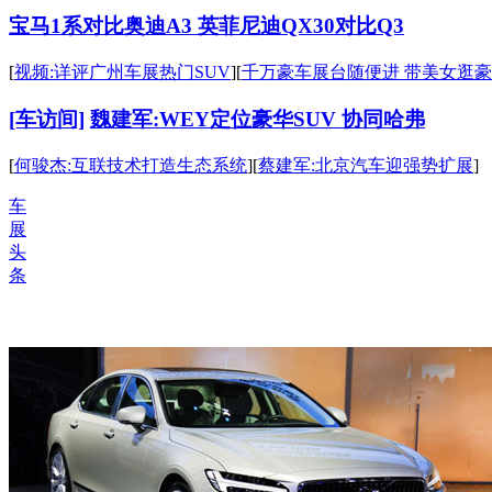
宝马1系对比奥迪A3
英菲尼迪QX30对比Q3
[
视频:详评广州车展热门SUV
][
千万豪车展台随便进 带美女逛
[车访间]
魏建军:WEY定位豪华SUV 协同哈弗
[
何骏杰:互联技术打造生态系统
][
蔡建军:北京汽车迎强势扩展
]
车
展
头
条