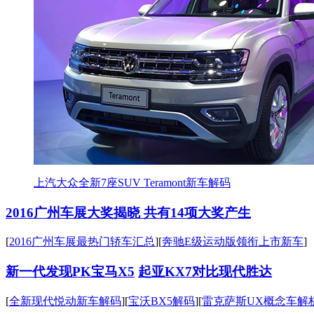
上汽大众全新7座SUV Teramont新车解码
2016广州车展大奖揭晓 共有14项大奖产生
[
2016广州车展最热门轿车汇总
][
奔驰E级运动版领衔上市新车
]
新一代发现PK宝马X5
起亚KX7对比现代胜达
[
全新现代悦动新车解码
][
宝沃BX5解码
][
雷克萨斯UX概念车解