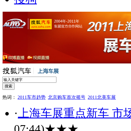
热词：
2011车市趋势
北京购车首次摇号
2011北美车展
·
上海车展重点新车 市
07:44)
★★★