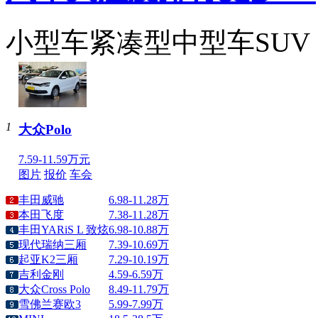
小型车
紧凑型
中型车
SUV
1
大众Polo
7.59-11.59万元
图片
报价
车会
丰田威驰
6.98-11.28万
本田飞度
7.38-11.28万
丰田YARiS L 致炫
6.98-10.88万
现代瑞纳三厢
7.39-10.69万
起亚K2三厢
7.29-10.19万
吉利金刚
4.59-6.59万
大众Cross Polo
8.49-11.79万
雪佛兰赛欧3
5.99-7.99万