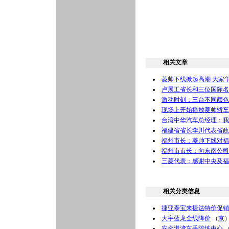
相关文章
菱帅下线掀起高潮 大家
卢展工省长和三位国际名
激动时刻：三台不同颜色
现场上开始播放菱帅轿车
台湾中华汽车总经理：我
福建省省长李川代表省政
福州市长：菱帅下线对福
福州市市长：向东南公司
三菱代表：感谢中央及福
相关分类信息
捷亚泰宝来捷达特价促销
大宇蓝龙全线降价
（
京
安全港湾车手陪练中心