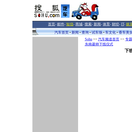
首页
-
邮件
-
短信
-
商城
-
搜索
-
新闻
-
体育
-
财经
-
IT
-
娱
汽车首页
新闻
查询
试车场
车文化
香车美
Sohu
>>
汽车频道首页
>>
专
东南菱帅下线仪式
下