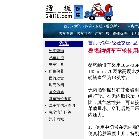
首页
-
新闻
-
体育
-
财经
-
道琼斯
-
汽车
-
房产
汽车查询
-
汽车动态
-
购车宝典
-
维修保养
-
图片
首页
>
汽车
>
经验交流
>
品
汽车
桑塔纳轿车车轮使用
-
汽车查询
-
汽车动态
-
购车宝典
桑塔纳轿车采用185/7
-
185mm，70表示高度比
维修保养
轮辆直径为13英寸。
-
图片欣赏
-
时尚休闲
无内胎轮胎只在其爆破
-
展会速递
续行驶。在无内胎轮胎
-
新车报价查询
比，其气密性好，可直
-
二手车信息查询
单质量小。穿孔后处于
-
完全汽车问答
内压力。
-
汽车商城
1、使用中切忌在无内胎
使其轮胎温度上升，特