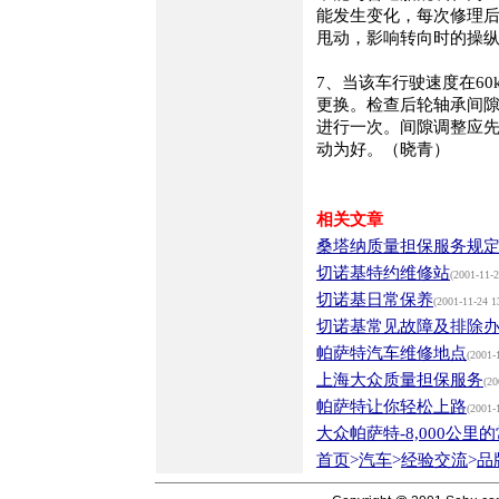
能发生变化，每次修理
甩动，影响转向时的操
7、当该车行驶速度在6
更换。检查后轮轴承间隙
进行一次。间隙调整应先
动为好。（晓青）
相关文章
桑塔纳质量担保服务规
切诺基特约维修站
(2001-11-2
切诺基日常保养
(2001-11-24 1
切诺基常见故障及排除
帕萨特汽车维修地点
(2001-
上海大众质量担保服务
(20
帕萨特让你轻松上路
(2001-
大众帕萨特-8,000公里
首页
>
汽车
>
经验交流
>
品