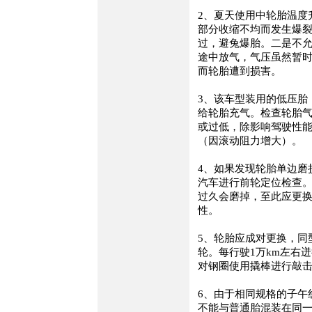
2、夏天使用中轮胎温度
部分收缩不均而发生爆
过，避兔爆胎。二是不
途中放气，气压虽然暂
而轮胎遭到损害。
3、该车型装用的低压胎，
给轮胎充气。检查轮胎气
或过低，除影响驾驶性
（因滚动阻力增大）。
4、如果发现轮胎单边磨
汽车进行前轮定位检查。
过久会磨掉，至此应更
性。
5、轮胎应成对更换，同
轮。每行驶1万km左右
对钢圈使用撬棒进行敲
6、由于相同规格的子午
不能与普通胎混装在同