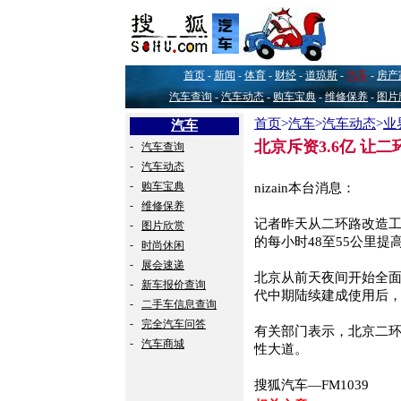
首页
-
新闻
-
体育
-
财经
-
道琼斯
-
汽车
-
房产
汽车查询
-
汽车动态
-
购车宝典
-
维修保养
-
图片
首页
>
汽车
>
汽车动态
>
业
汽车
北京斥资3.6亿 让
-
汽车查询
-
汽车动态
-
购车宝典
nizain本台消息：
-
维修保养
记者昨天从二环路改造
-
图片欣赏
的每小时48至55公里提高
-
时尚休闲
-
展会速递
北京从前天夜间开始全面
-
新车报价查询
代中期陆续建成使用后
-
二手车信息查询
-
完全汽车问答
有关部门表示，北京二
-
汽车商城
性大道。
搜狐汽车—FM1039