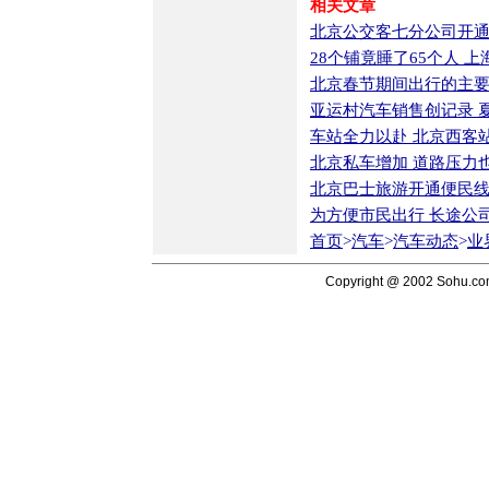
相关文章
北京公交客七分公司开
28个铺竟睡了65个人 
北京春节期间出行的主
亚运村汽车销售创记录 
车站全力以赴 北京西客
北京私车增加 道路压力
北京巴士旅游开通便民
为方便市民出行 长途公
首页
>
汽车
>
汽车动态
>
业
Copyright @ 2002 Sohu.c