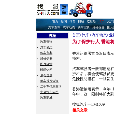
首页
-
新闻
-
体育
-
财经
-
道琼斯
-
汽车
-
房产
汽车查询
-
汽车动态
-
购车宝典
-
维修保养
-
图片
首页
>
汽车
>
汽车动态
>
业
汽车
为了保护行人 香港
-
汽车查询
-
汽车动态
-
购车宝典
香港运输署官员近日表示
-
撞栏。
维修保养
-
图片欣赏
汽车驾驶者一般都愿意
-
时尚休闲
护栏后，将会使驾驶员
-
展会速递
危险性防撞栏，一旦发
-
新车报价查询
-
二手车信息查询
香港运输署表示，今年6
-
完全汽车问答
年中，这一限制将扩大
-
汽车商城
搜狐汽车—FM1039
相关文章