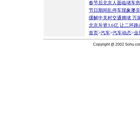
春节后北京人面临堵车
节日期间乱停车现象屡
缓解中关村交通拥堵 万
北京斥资3.6亿 让二环
首页
>
汽车
>
汽车动态
>
业
Copyright @ 2002 Sohu.c