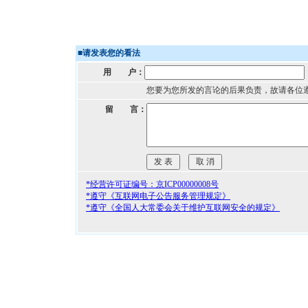
■
请发表您的看法
用 户：
您要为您所发的言论的后果负责，故请各位
留 言：
*经营许可证编号：京ICP00000008号
*遵守《互联网电子公告服务管理规定》
*遵守《全国人大常委会关于维护互联网安全的规定》