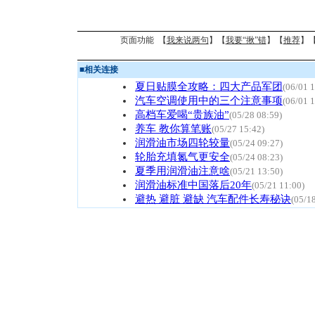
页面功能 【
我来说两句
】【
我要“揪”错
】【
推荐
】
■
相关连接
夏日贴膜全攻略：四大产品军团
(06/01 
汽车空调使用中的三个注意事项
(06/01 
高档车爱喝“贵族油”
(05/28 08:59)
养车 教你算笔账
(05/27 15:42)
润滑油市场四轮较量
(05/24 09:27)
轮胎充填氮气更安全
(05/24 08:23)
夏季用润滑油注意啥
(05/21 13:50)
润滑油标准中国落后20年
(05/21 11:00)
避热 避脏 避缺 汽车配件长寿秘诀
(05/1