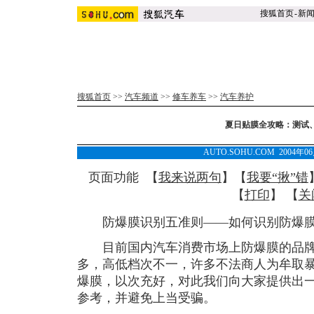
搜狐首页
-
新
搜狐首页
>>
汽车频道
>>
修车养车
>>
汽车养护
夏日贴膜全攻略：测试
AUTO.SOHU.COM 2004年0
页面功能 【
我来说两句
】【
我要“揪”错
【
打印
】 【
关
防爆膜识别五准则——如何识别防爆膜
目前国内汽车消费市场上防爆膜的品牌
多，高低档次不一，许多不法商人为牟取
爆膜，以次充好，对此我们向大家提供出
参考，并避免上当受骗。