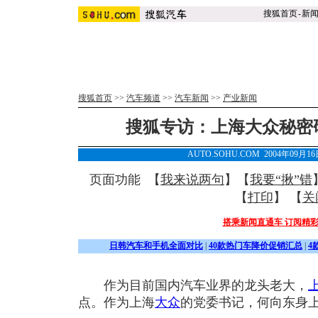
搜狐首页
-
新
搜狐首页
>>
汽车频道
>>
汽车新闻
>>
产业新闻
搜狐专访：上海大众秘密
AUTO.SOHU.COM 2004年09月
页面功能 【
我来说两句
】【
我要“揪”错
【
打印
】 【
关
搭乘新闻直通车 订阅精
日韩汽车和手机全面对比
|
40款热门车降价促销汇总
|
4
作为目前国内汽车业界的龙头老大，
点。作为上海
大众
的党委书记，何向东身