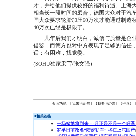
才，并给他们提供较好的福利待遇。上海
相当长一段时间的磨合，德国大众对于汽
国大众要求轮胎加压60万次才能通过制造
40万次已经是极限了。
几年后我们才明白，诚信与质量是企业
借鉴，而德方也对中方表现了足够的信任
话：有困难，找党委。
(SOHU独家采写/张文强）
页面功能 【
我来说两句
】【
我要“揪”错
】【
推荐
】
■
相关连接
一场赌博将到来 十月还是不是一个旺季
罗孚日前改名“陆虎轿车” 将在上汽国产