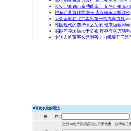
减征消费税政策缓行 轿车受惠梦“落空”
长安CM8都市多功能车上市 售5.98-6.9
轿车产量首现零增长 库存轿车大幅跌价
大众金融在北京卖出第一笔汽车贷款
(09
韩国现代的选择慎之又慎 谁来拯救华泰
实际库存远远大于公布 库存有60万辆
专访力帆董事长尹明善：力帆要开门造
■
请发表您的看法
用 户：
您要为您所发的言论的后果负责，故请各位