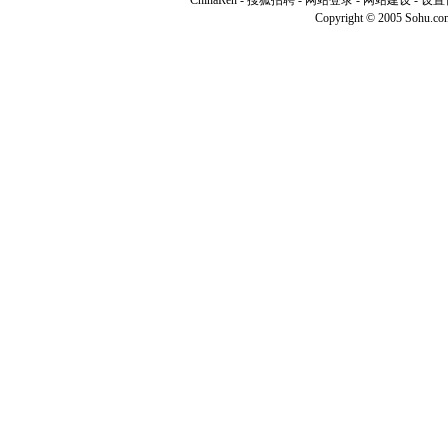
ChinaRen
-
搜狐招聘
-
网站登录
- 网站建设 -
设置
Copyright © 2005 Sohu.