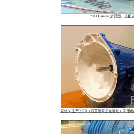
“911 Carrera”后视图。选
爱信AI生产的RR（后置引擎后轮驱动）车用