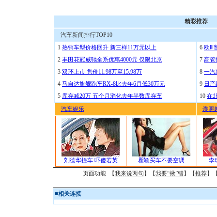
精彩推荐
汽车新闻排行TOP10
1
热销车型价格回升 新三样11万元以上
6
欧Ⅲ
2
丰田花冠威驰全系优惠4000元 仅限北京
7
高管
3
双环上市 售价11.98万至15.98万
8
一汽
4
马自达旗舰跑车RX-8比去年6月低30万元
9
日产
5
库存减20万 五个月消化去年半数库存车
10
在
汽车娱乐
谍照
刘德华撞车 吓傻若英
瞿颖买车不要空调
李
页面功能 【
我来说两句
】【
我要“揪”错
】【
推荐
】
■
相关连接