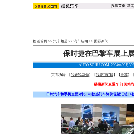
搜狐首页
-
新
搜狐首页
>>
汽车频道
>>
汽车新闻
>>
国际新闻
保时捷在巴黎车展上展出
AUTO.SOHU.COM 2004年09月3
页面功能 【
我来说两句
】【
我要“揪”错
】【
推荐
】
搭乘新闻直通车 订阅精
日韩汽车和手机全面对比
|
40款热门车降价促销汇总
|
4