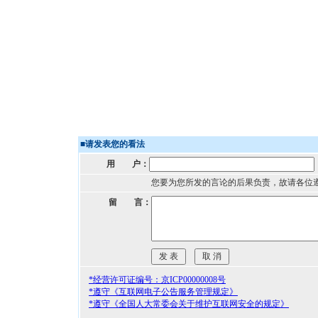
■
请发表您的看法
用 户：
您要为您所发的言论的后果负责，故请各位
留 言：
*经营许可证编号：京ICP00000008号
*遵守《互联网电子公告服务管理规定》
*遵守《全国人大常委会关于维护互联网安全的规定》