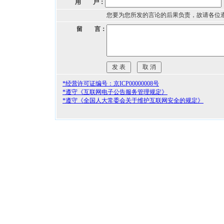
用 户：
您要为您所发的言论的后果负责，故请各位
留 言：
*经营许可证编号：京ICP00000008号
*遵守《互联网电子公告服务管理规定》
*遵守《全国人大常委会关于维护互联网安全的规定》