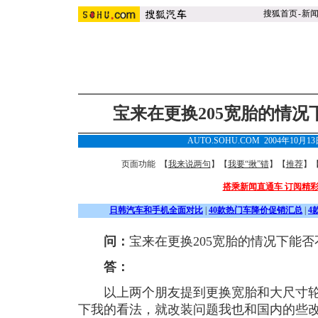
搜狐首页
-
新
宝来在更换205宽胎的情
AUTO.SOHU.COM 2004年10月1
页面功能 【
我来说两句
】【
我要“揪”错
】【
推荐
】
搭乘新闻直通车 订阅精
日韩汽车和手机全面对比
|
40款热门车降价促销汇总
|
4
问：
宝来在更换205宽胎的情况下能
答：
以上两个朋友提到更换宽胎和大尺寸轮
下我的看法，就改装问题我也和国内的些