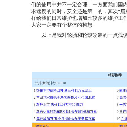
们的使用中并不一定合理，一方面我们国
求速度的同时，安全还是第一的，其次“扁
样给我们日常维护也增加比较多的维护工
大家一定要有个整体的构想。
以上是我对轮胎和轮毂改装的一点浅谈
精彩推荐
汽车新闻排行TOP10
1
热销车型价格回升 新三样11万元以上
6
欧Ⅲ
2
丰田花冠威驰全系优惠4000元 仅限北京
7
高管
3
双环上市 售价11.98万至15.98万
8
一汽
4
马自达旗舰跑车RX-8比去年6月低30万元
9
日产
5
库存减20万 五个月消化去年半数库存车
10
在
汽车娱乐
谍照