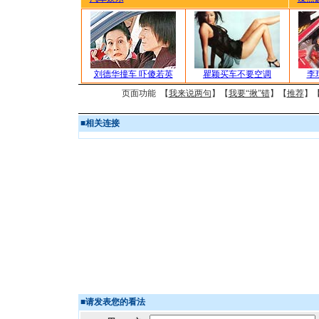
刘德华撞车 吓傻若英
瞿颖买车不要空调
李
页面功能 【
我来说两句
】【
我要“揪”错
】【
推荐
】
■
相关连接
■
请发表您的看法