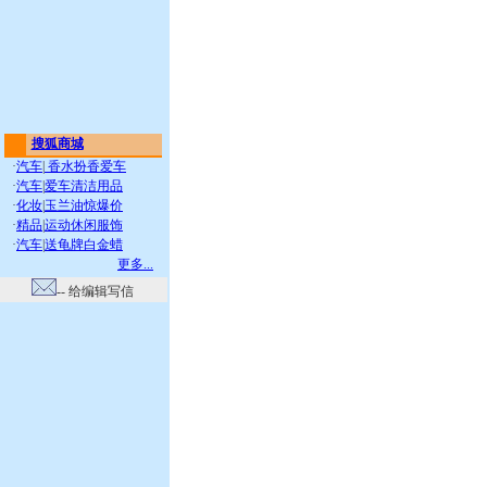
搜狐商城
·
汽车
|
香水扮香爱车
·
汽车
|
爱车清洁用品
·
化妆
|
玉兰油惊爆价
·
精品
|
运动休闲服饰
·
汽车
|
送龟牌白金蜡
更多...
-- 给编辑写信