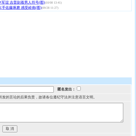
军谊 吉普刻着男人符号(图)
(10/08 13:41)
车手佐藤琢磨 感受岭南(图)
(09/28 11:27)
匿名发出：
所发的言论的后果负责，故请各位遵纪守法并注意语言文明。