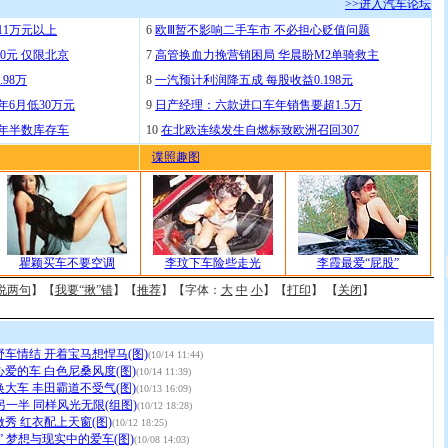
>>进入汽车论坛
11万元以上
6
欧Ⅲ暂不影响二手车市 不必担心贬值问题
0元 仅限北京
7
高管换血力挽营销困局 华晨盼M2单骑救主
.98万
8
一汽预计利润降五成 每股收益0.198元
年6月低30万元
9
日产经理：六款进口车年销售要超1.5万
去年半数库存车
10
在北欧连续发生自燃标致欧洲召回307
谍照趣图
瞿颖买车不要空调
李玟下车险些走光
李霞最爱“屁股”
说两句
】【
我要“揪”错
】【
推荐
】【字体：
大
中
小
】【
打印
】 【
关闭
】
车情结 开着宝马想悍马(图)
(10/14 11:44)
爱的车 白色尼桑风度(图)
(10/14 11:39)
大车 丰田霸道不受气(图)
(10/13 16:09)
另一半 同样风光无限(组图)
(10/12 18:28)
秀 红衣配上天窗(图)
(10/12 18:25)
” 梦想与现实中的爱车(图)
(10/08 14:03)