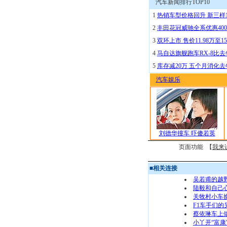
汽车新闻排行TOP10
1
热销车型价格回升 新三样
2
丰田花冠威驰全系优惠400
3
双环上市 售价11.98万至15
4
马自达旗舰跑车RX-8比去
5
库存减20万 五个月消化
汽车娱乐
刘德华撞车 吓傻若英
页面功能 【
我来
■
相关连接
吴若甫的越野
陆毅和自己心
关牧村小车换
F1车手们的
蔡依琳车上做
小丫开“富康