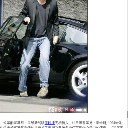
矶。银幕酷哥基努・里维斯驾驶
保时捷
亮相街头。炫目黑客基努・里维斯, 1994年凭
生俱来的优雅气质使他迅速成了美国及亚洲各地亿万观众心目中的偶像。《黑客帝