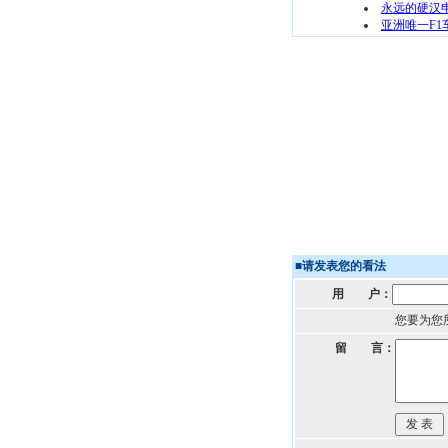
永远的硬汉申
亚洲唯一F1
■
请发表您的看法
用 户：
您要为您
留 言：