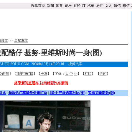
搜狐首页
-
新闻
-
体育
-
娱乐
-
财经
-
IT
-
汽车
-
房产
-
女人
-
短信
-
彩信
-
车趣闻
>>
星星车闻
配酷仔 基努-里维斯时尚一身(图)
AUTO.SOHU.COM 2004年10月14日20:16
搜狐汽车
说两句
】【
我要“揪”错
】【
推荐
】【字体：
大
中
小
】【
打印
】 【
关闭
】
搭乘新闻直通车 订阅精彩汽车新闻
对比
|
40款热门车降价促销汇总
|
4款中产首选车对比(图)
|
荣御又曝新款(图)