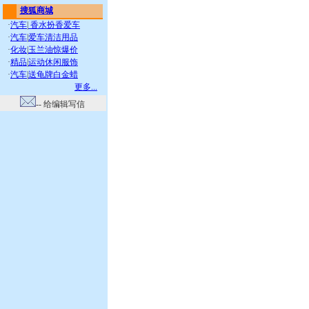
搜狐商城
·
汽车
|
香水扮香爱车
·
汽车
|
爱车清洁用品
·
化妆
|
玉兰油惊爆价
·
精品
|
运动休闲服饰
·
汽车
|
送龟牌白金蜡
更多...
-- 给编辑写信