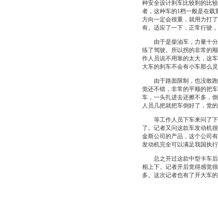
种安全设计刹车比较刹的比较
者，这种车的1档一般是在载
方向一定会很重，就用力打了
有。适应了一下，正常行驶，
由于是柴油车，力量十分的
练了驾驶。所以拐的非常的顺
作人员说不用靠的太大，这车
大车的刹车不会有小车那么灵
由于路面限制，也没敢跑的
觉还不错，非常的平顺的把车
车，一头扎进去还擦不多，倒
人员几把就把车倒好了，觉的
等工作人员下车来问了下开
了。记者又问这款车发动机很
金斯公司的产品，这个公司有
发动机完全可以满足我国执行
总之开过这款中型卡车后，
相上下。记者开后觉得感觉很
多。这次记者也有了开大车的