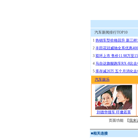
汽车新闻排行TOP10
1
热销车型价格回升 新三样
2
丰田花冠威驰全系优惠400
3
双环上市 售价11.98万至15
4
马自达旗舰跑车RX-8比去
5
库存减20万 五个月消化
汽车娱乐
刘德华撞车 吓傻若英
页面功能 【
我来
■
相关连接