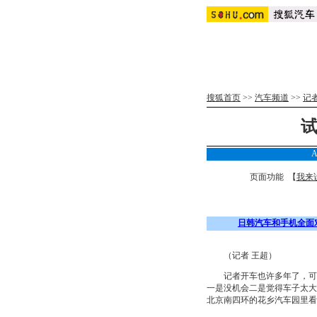
搜狐首页
>>
汽车频道
>>
记
试
页面功能 【
我来
日韩汽车和手机全面
（记者 王超）
记者开车也许多年了，可一
一是没机会二是觉得车子太大
北京南四环的花乡汽车园里看