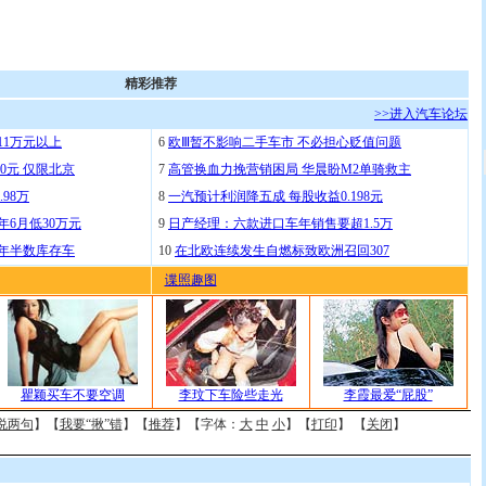
精彩推荐
>>进入汽车论坛
11万元以上
6
欧Ⅲ暂不影响二手车市 不必担心贬值问题
0元 仅限北京
7
高管换血力挽营销困局 华晨盼M2单骑救主
.98万
8
一汽预计利润降五成 每股收益0.198元
年6月低30万元
9
日产经理：六款进口车年销售要超1.5万
去年半数库存车
10
在北欧连续发生自燃标致欧洲召回307
谍照趣图
瞿颖买车不要空调
李玟下车险些走光
李霞最爱“屁股”
说两句
】【
我要“揪”错
】【
推荐
】【字体：
大
中
小
】【
打印
】 【
关闭
】