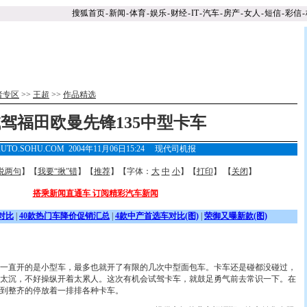
搜狐首页
-
新闻
-
体育
-
娱乐
-
财经
-
IT
-
汽车
-
房产
-
女人
-
短信
-
彩信
-
者专区
>>
王超
>>
作品精选
驾福田欧曼先锋135中型卡车
AUTO.SOHU.COM 2004年11月06日15:24 现代司机报
说两句
】【
我要“揪”错
】【
推荐
】【字体：
大
中
小
】【
打印
】 【
关闭
】
搭乘新闻直通车 订阅精彩汽车新闻
对比
|
40款热门车降价促销汇总
|
4款中产首选车对比(图)
|
荣御又曝新款(图)
直开的是小型车，最多也就开了有限的几次中型面包车。卡车还是碰都没碰过，
太沉，不好操纵开着太累人。这次有机会试驾卡车，就鼓足勇气前去常识一下。在
到整齐的停放着一排排各种卡车。