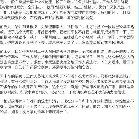
死，一般在重型卡车上经常使用。松开手刹，准备挂1档起步，工作人员告诉记
重货物时使用的，空车起步一般用2档就可以。挂上2档起步，觉的车又长又沉，打
一把，结果差点没把胳膊沉了，这车的有方向助理而且很好，特别的轻，一打就
感觉驾驶很轻松。左右的大视野后视镜，看的特别的清楚。
充足，给油加速很快，力量也非常大。到拐弯了，刚才行驶了一段后已经基本熟
畅。拐了几个大弯后，开始拐小弯，记者怕车长不好拐，就把车想外靠了一下，工
的拐弯半径很小，试了一下果然如此。在经过几个小弯后，试了下刹车，本来觉得
敏，也就没说直接刹了下去，结果刹车太灵了，大家都差点撞到前档风玻璃。
太远，回到停车场时工作人员问是否换过来开，记者断然拒绝，自己开进去，感
开到停车位。工作人员说把车倒回停车位时，记者傻眼了，没倒过这么长这么大的
进去肯定是不行了，琢磨了半天还是决定交给工作人员进行。下车来观摩。看工作
挺惭愧，自己开车还是没到位。还需要多加练习和实践。
卡车的要领，工作人员说其实这和开小车没什么大的区别，只要找好距离就行
强劲，有什么特别之处。工作人员拿了发动机的资料告诉记者这款发动机是英国珀
70多年的柴油机开发生产经验。这个公司一直是生产军用发动机的厂家。而且这款
的欧Ⅱ标准。行驶中声音很小。记者想了一下发动机声音是不大但动力性很强。
把以前哪种卡车难开的观念打消了，现在的卡车和小车开的舒适性，操控性都不
好，以前觉得开卡车很辛苦，现在感觉就现在卡车的设计而言，和开小车相差不
经验。如果下次再拿到卡车上来就能开了。