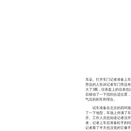
耳朵。打开车门记者准备上车
旁边的人告诉记者车门旁边有
大了3圈，仪表盘上的仪表也
后移动了一下找到合适位置，
气压的刹车和理合。
试车准备在北京的四环路上
了一下地型，车场上停满了车
开。工作人员也知道记者没开
者，记者上车后准备松手刹结
记者看了半天也没觉的它像手