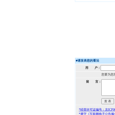
■
请发表您的看法
用 户：
您要为您
留 言：
*经营许可证编号：京ICP000
*遵守《互联网电子公告服