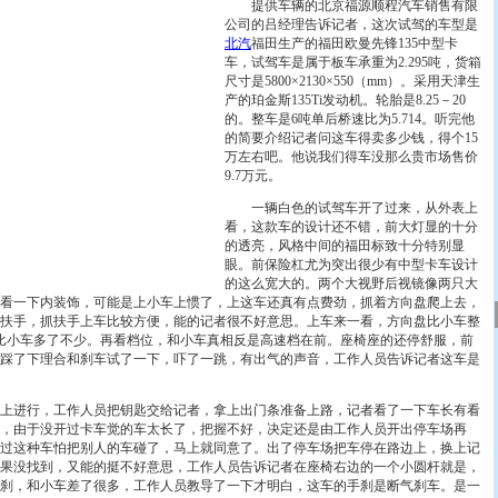
提供车辆的北京福源顺程汽车销售有限
公司的吕经理告诉记者，这次试驾的车型是
北汽
福田生产的福田欧曼先锋135中型卡
车，试驾车是属于板车承重为2.295吨，货箱
尺寸是5800×2130×550（mm）。采用天津生
产的珀金斯135Ti发动机。轮胎是8.25－20
的。整车是6吨单后桥速比为5.714。听完他
的简要介绍记者问这车得卖多少钱，得个15
万左右吧。他说我们得车没那么贵市场售价
9.7万元。
一辆白色的试驾车开了过来，从外表上
看，这款车的设计还不错，前大灯显的十分
的透亮，风格中间的福田标致十分特别显
眼。前保险杠尤为突出很少有中型卡车设计
的这么宽大的。两个大视野后视镜像两只大
看一下内装饰，可能是上小车上惯了，上这车还真有点费劲，抓着方向盘爬上去，
扶手，抓扶手上车比较方便，能的记者很不好意思。上车来一看，方向盘比小车整
比小车多了不少。再看档位，和小车真相反是高速档在前。座椅座的还停舒服，前
踩了下理合和刹车试了一下，吓了一跳，有出气的声音，工作人员告诉记者这车是
进行，工作人员把钥匙交给记者，拿上出门条准备上路，记者看了一下车长有看
，由于没开过卡车觉的车太长了，把握不好，决定还是由工作人员开出停车场再
过这种车怕把别人的车碰了，马上就同意了。出了停车场把车停在路边上，换上记
果没找到，又能的挺不好意思，工作人员告诉记者在座椅右边的一个小圆杆就是，
刹，和小车差了很多，工作人员教导了一下才明白，这车的手刹是断气刹车。是一