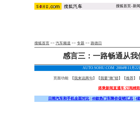
搜狐首页
-
新
搜狐首页
>>
汽车频道
>>
专题
>>
路德日
感言三：一路畅通从我
AUTO.SOHU.COM 2004年11月2
页面功能 【
我来说两句
】【
我要“揪”错
】【
推荐
】
搭乘新闻直通车 订阅精
日韩汽车和手机全面对比
|
40款热门车降价促销汇总
|
4