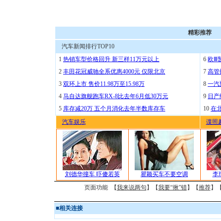
精彩推荐
汽车新闻排行TOP10
1
热销车型价格回升 新三样11万元以上
6
欧Ⅲ
2
丰田花冠威驰全系优惠4000元 仅限北京
7
高管
3
双环上市 售价11.98万至15.98万
8
一汽
4
马自达旗舰跑车RX-8比去年6月低30万元
9
日产
5
库存减20万 五个月消化去年半数库存车
10
在
汽车娱乐
谍照
刘德华撞车 吓傻若英
瞿颖买车不要空调
李
页面功能 【
我来说两句
】【
我要“揪”错
】【
推荐
】
■
相关连接