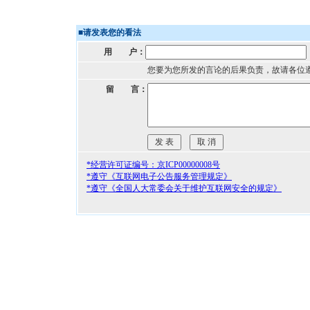
■
请发表您的看法
用 户：
您要为您所发的言论的后果负责，故请各位
留 言：
*经营许可证编号：京ICP00000008号
*遵守《互联网电子公告服务管理规定》
*遵守《全国人大常委会关于维护互联网安全的规定》