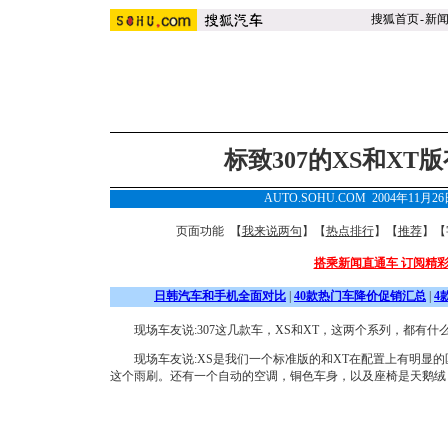
搜狐首页
-
新
标致307的XS和XT
AUTO.SOHU.COM 2004年11月2
页面功能 【
我来说两句
】【
热点排行
】【
推荐
】【
搭乘新闻直通车 订阅精
日韩汽车和手机全面对比
|
40款热门车降价促销汇总
|
4
现场车友说:307这几款车，XS和XT，这两个系列，都有什
现场车友说:XS是我们一个标准版的和XT在配置上有明显的
这个雨刷。还有一个自动的空调，铜色车身，以及座椅是天鹅绒