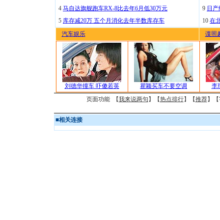
4
马自达旗舰跑车RX-8比去年6月低30万元
9
日产
5
库存减20万 五个月消化去年半数库存车
10
在
汽车娱乐
谍照
刘德华撞车 吓傻若英
瞿颖买车不要空调
李
页面功能 【
我来说两句
】【
热点排行
】【
推荐
】【
■
相关连接