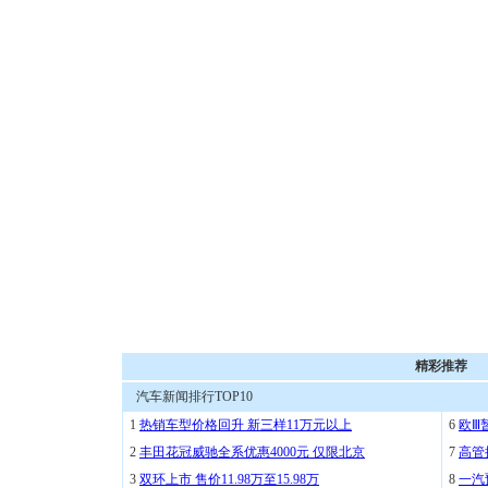
精彩推荐
汽车新闻排行TOP10
1
热销车型价格回升 新三样11万元以上
6
欧Ⅲ
2
丰田花冠威驰全系优惠4000元 仅限北京
7
高管
3
双环上市 售价11.98万至15.98万
8
一汽