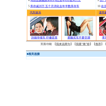
4
马自达旗舰跑车RX-8比去年6月低30万元
9
日产
5
库存减20万 五个月消化去年半数库存车
10
在
汽车娱乐
谍照
刘德华撞车 吓傻若英
瞿颖买车不要空调
李
页面功能 【
我来说两句
】【
我要“揪”错
】【
推荐
】
■
相关连接