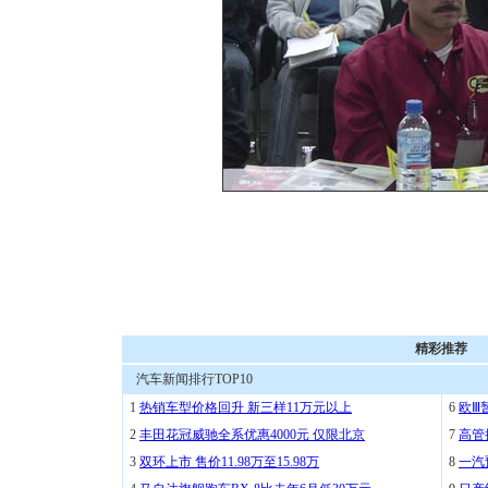
精彩推荐
汽车新闻排行TOP10
1
热销车型价格回升 新三样11万元以上
6
欧Ⅲ
2
丰田花冠威驰全系优惠4000元 仅限北京
7
高管
3
双环上市 售价11.98万至15.98万
8
一汽