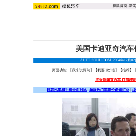
搜狐首页
-
新
美国卡迪亚奇汽车
AUTO.SOHU.COM 2004年12月0
页面功能 【
我来说两句
】【
我要“揪”错
】【
推荐
】
搭乘新闻直通车 订阅精
日韩汽车和手机全面对比
|
40款热门车降价促销汇总
|
4