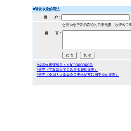
■
请发表您的看法
用 户：
您要为您所发的言论的后果负责，故请各位
留 言：
*经营许可证编号：京ICP00000008号
*遵守《互联网电子公告服务管理规定》
*遵守《全国人大常委会关于维护互联网安全的规定》