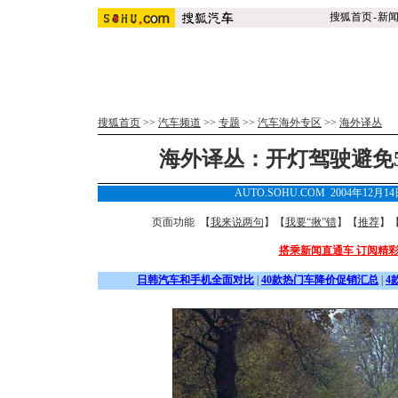
搜狐首页
-
新
搜狐首页
>>
汽车频道
>>
专题
>>
汽车海外专区
>>
海外译丛
海外译丛：开灯驾驶避免5
AUTO.SOHU.COM 2004年12月1
页面功能 【
我来说两句
】【
我要“揪”错
】【
推荐
】
搭乘新闻直通车 订阅精
日韩汽车和手机全面对比
|
40款热门车降价促销汇总
|
4