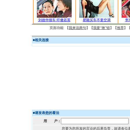
刘德华撞车 吓傻若英
瞿颖买车不要空调
李
页面功能 【
我来说两句
】【
我要“揪”错
】【
推荐
】
■
相关连接
■
请发表您的看法
用 户：
您要为您所发的言论的后果负责，故请各位