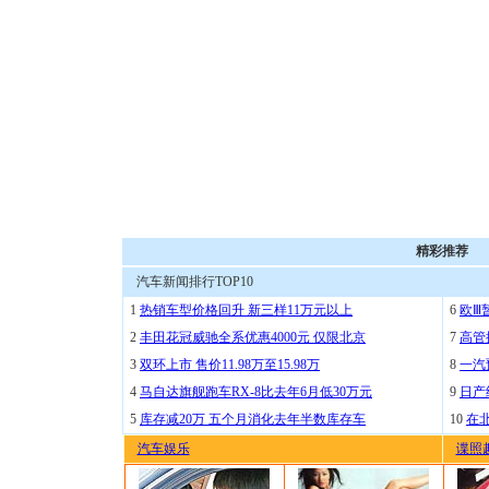
精彩推荐
汽车新闻排行TOP10
1
热销车型价格回升 新三样11万元以上
6
欧Ⅲ
2
丰田花冠威驰全系优惠4000元 仅限北京
7
高管
3
双环上市 售价11.98万至15.98万
8
一汽
4
马自达旗舰跑车RX-8比去年6月低30万元
9
日产
5
库存减20万 五个月消化去年半数库存车
10
在
汽车娱乐
谍照