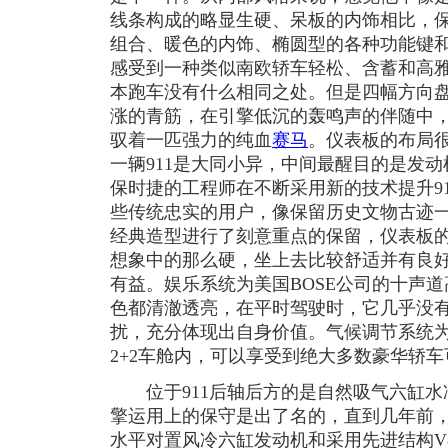
线条构成的略显生硬、呆板的内饰相比，保
组合、暖色的内饰、椭圆型的各种功能键
感受到一种类似南欧轿车轻松、含蓄和高
本跑车没有什么相同之处。但是四幅方向
涨的青筋，在引擎低沉的轰鸣声的伴随中
驭着一匹强力的纯血
赛马
。仪表板的布局很
一辆911是大同小异，中间最醒目的是发
保时捷的工程师在不断采用新的技术提升9
些传统忠实的用户，像保留历史文物古迹
经典造型进行了刻意重点的保留，仪表板
想象中的那么硬，坐上去比较舒适并有良
有益。娱乐系统为美国BOSE公司的十声
色都清澈透亮，在平时驾驶时，它几乎没
扰，充分体现出自身价值。气候调节系统为
2+2车舱内，可以享受到绝大多数豪华轿
位于911后轴后方的是自然吸气六缸水冷
擎运用上的保守是出了名的，直到几年前，
水平对置风冷六缸发动机和采用先进结构V