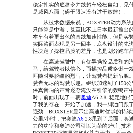
稳定扎实的底盘令并线超车轻松自如，见
是威风八面（碍于限速没有过于放肆）。
从技术数据来说，BOXSTER动力系统
只能算是中游，甚至比不上日本最新推出
本车有着更出色的直线加速性能，但是实
实际路面表现是另一回事，底盘设计的先
性决定了操控品质的差异，也是划分跑车
在高速驾驶中，有优异操控品质和的汽
马，给驾驶者以信心，而操控品质略逊一
匹随时要脱缰的烈马，让驾驶者提新吊胆。B
驶者无尽的驾驶乐趣。继续加速到了150公
保真音响的声音逐渐淹没在引擎的轰鸣声中
时，前面出现了一辆
奥迪
A6 2.8, 稳
了我的存在，开始了加速，我一脚油门跟
强劲，BOXSTER显示出高速时优越的持续
公里/小时，把奥迪
A6
2.8甩到了后面，奥迪
力的功率和奥迪公司引以为荣的5气门技术