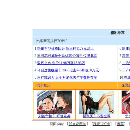
精彩推荐
汽车新闻排行TOP10
1
热销车型价格回升 新三样11万元以上
6
欧Ⅲ
2
丰田花冠威驰全系优惠4000元 仅限北京
7
高管
3
双环上市 售价11.98万至15.98万
8
一汽
4
马自达旗舰跑车RX-8比去年6月低30万元
9
日产
5
库存减20万 五个月消化去年半数库存车
10
在
汽车娱乐
谍照
刘德华撞车 吓傻若英
瞿颖买车不要空调
李
页面功能 【
我来说两句
】【
我要“揪”错
】【
推荐
】