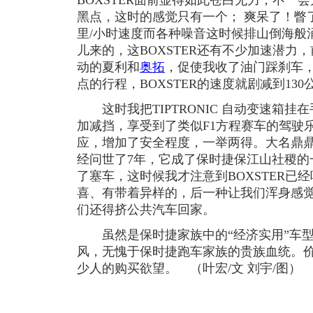
BOXSTER面前显得如此苍白无力，不一
黑点，这时的感觉只有一个； 爽呆了！瞥了
里/小时速度而各种噪音这时候排山倒海般
儿来的，这BOXSTER还有不少加速潜力
动的夏利和
奥拓
，促使我收了油门踩刹车
点的行程，BOXSTER的速度就剧减到130
这时我把TIPTRONIC 自动变速箱挂
加减挡，享受到了类似F1方程赛车的驾驶
应，增加了安全程度，一举两得。大名鼎鼎的T
经问世了7年，它成了保时捷保江山社稷的
了塞车，这时候我才注意到BOXSTER已
喜、有带着异样的，后一种让我们浑身感
们还得挤公共汽车回家。
虽然是保时捷家族中的“经济实用”车型，
风，无愧于保时捷跑车家族的贵族血统。
少人的购买欲望。 （叶宏/文 刘宇/图）