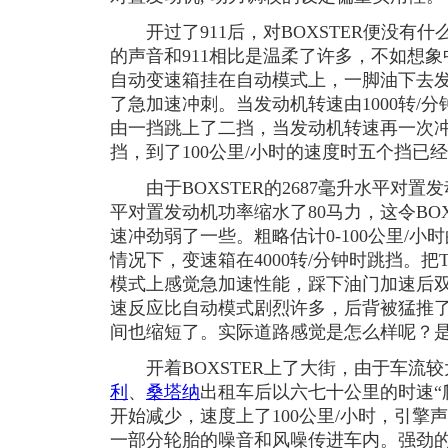
开过了911后，对BOXSTER便没有
的声音和911相比是温柔了许多，不如想象中
自动变速箱挂在自动模式上，一脚油下去发动
了急加速冲刺。当发动机转速由1000转/分
由一挡跳上了二挡，当发动机转速再一次冲上
挡，到了100公里/小时的速度时五个挡已
由于BOXSTER的2687毫升水平对置发动
平对置发动机功率缩水了80马力，这令BO
速冲劲弱了一些。粗略估计0-100公里/小
情况下，变速箱在4000转/分钟时跳挡。把T
模式上感觉急加速性能，踩下油门加速后
速反应比自动模式剧烈许多，后背被猛推了一
间也缩短了。实际道路感觉是怎么样呢？
开着BOXSTER上了大街，由于车流较大
利
、
桑塔纳
出租车后以六七十公里的时速“
开始减少，速度上了100公里/小时，引擎
一部分轮胎的噪音和风噪传进车内。强劲