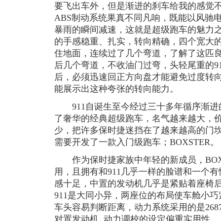
要飞出车外，但是渐进的刹车给我的感觉不
ABS制动系统果真不同凡响，既能以风驰
暴雨的瞬间减速，这就是超级跑车的魅力
的手感稳重、扎实，转向精确，四个宽大
住地面，连续过了几个弯道，了解了这匹
后几个弯道，不收油门过弯，头轻尾重的9
后，必须迅速回正方向盘才能避免过度转向
能展示出这种夸张的转向能力。
911自诞生至今经过三十多年循序渐进
了奢华的经典超级跑车，名气越来越大，
少，把许多保时捷迷挡在了越来越高的门
需要开发了一款入门级跑车；BOXSTER。
作为保时捷家族中年轻的新成员，BOXSTE
用，且拥有和911几乎一样的脸谱和一个
感十足，中置的发动机几乎是紧贴着座椅
911是大同小异，两座位的布局使车舱小
车头容易判断距离，动力系统采用的是26
对置发动机, 动力调校的设定偏重实用性。