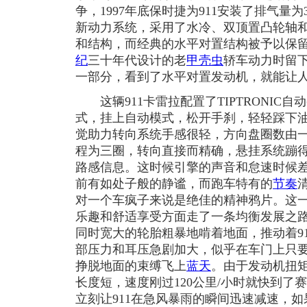
争，1997年底保时捷为911安装了排气量为
新动力系统，采用了水冷、双顶置凸轮轴
和结构，而经典的水平对置结构被予以保
纪
三十年代设计的老
甲壳虫
轿车动力时留
一部分，看到了水平对置发动机，就能让
这辆911卡雷拉配置了TIPTRONIC
式，挂上自动模式，松开手刹，轻轻踩下
觉助力转向系统手感很轻，方向盘圈数由
程为三圈，转向直接而精确，悬挂系统蹦
路感信息。这时候引擎的声音和怠速时候
前有如处子般的静谧，而跑车特有的
节奏
对一个车疯子来说是绝佳的精神鸦片。这一代
乐趣和舒适享受方面走了一条均衡发展之
同时宽大的轮胎粗暴地啃着地面，推动着9
部压力和耳压急剧加大，似乎在车门上只
挣脱地面的束缚飞上
蓝天
。由于发动机扭
长度短，速度刚过120公里/小时就快到了
立刻让911在急风暴雨的瞬间迅速减速，