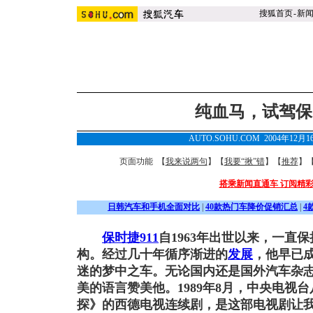
搜狐首页
-
新
纯血马，试驾保时
AUTO.SOHU.COM 2004年12月
页面功能 【
我来说两句
】【
我要“揪”错
】【
推荐
】
搭乘新闻直通车 订阅精
日韩汽车和手机全面对比
|
40款热门车降价促销汇总
|
4
保时捷
911
自1963年出世以来，一直
构。经过几十年循序渐进的
发展
，他早已
迷的梦中之车。无论国内还是国外汽车杂
美的语言赞美他。1989年8月，中央电视
探》的西德电视连续剧，是这部电视剧让