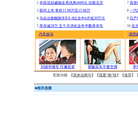
2
丰田花冠威驰全系优惠4000元 仅限北京
7
高管
3
双环上市 售价11.98万至15.98万
8
一汽
4
马自达旗舰跑车RX-8比去年6月低30万元
9
日产
5
库存减20万 五个月消化去年半数库存车
10
在
汽车娱乐
谍照
刘德华撞车 吓傻若英
瞿颖买车不要空调
李
页面功能 【
我来说两句
】【
我要“揪”错
】【
推荐
】
■
相关连接