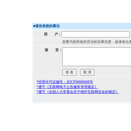
■
请发表您的看法
用 户：
您要为您所发的言论的后果负责，故请各位
留 言：
*经营许可证编号：京ICP00000008号
*遵守《互联网电子公告服务管理规定》
*遵守《全国人大常委会关于维护互联网安全的规定》