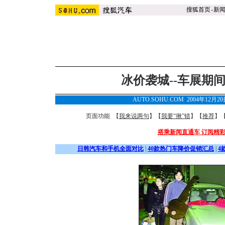
搜狐首页
-
新
冰价袭城--车展期
AUTO.SOHU.COM 2004年12月2
页面功能 【
我来说两句
】【
我要“揪”错
】【
推荐
】
搭乘新闻直通车 订阅精
日韩汽车和手机全面对比
|
40款热门车降价促销汇总
|
4