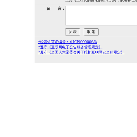
您要为您所发的言论的后果负责，故请各位
留 言：
*经营许可证编号：京ICP00000008号
*遵守《互联网电子公告服务管理规定》
*遵守《全国人大常委会关于维护互联网安全的规定》