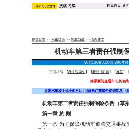
搜狐首页
-
新
搜狐首页
>>
汽车频道
>>
汽车新闻
>>
综合新闻
机动车第三者责任强制
AUTO.SOHU.COM 2005年0
页面功能 【
我来说两句
】【
我要“揪”错
】【
推荐
】
搭乘新闻直通车 订阅精
日韩汽车和手机全面对比
|
40款热门车降价促销汇总
|
4
机动车第三者责任强制保险条例（草
第一章 总 则
第一条 为了保障机动车道路交通事故受