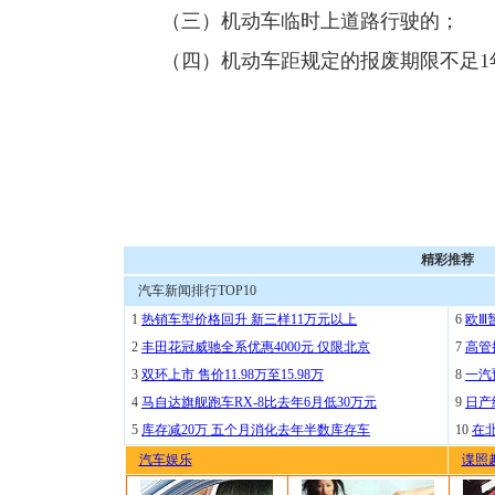
（三）机动车临时上道路行驶的；
（四）机动车距规定的报废期限不足1
精彩推荐
汽车新闻排行TOP10
1
热销车型价格回升 新三样11万元以上
6
欧Ⅲ
2
丰田花冠威驰全系优惠4000元 仅限北京
7
高管
3
双环上市 售价11.98万至15.98万
8
一汽
4
马自达旗舰跑车RX-8比去年6月低30万元
9
日产
5
库存减20万 五个月消化去年半数库存车
10
在
汽车娱乐
谍照