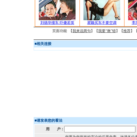
刘德华撞车 吓傻若英
瞿颖买车不要空调
李
页面功能 【
我来说两句
】【
我要“揪”错
】【
推荐
】
■
相关连接
■
请发表您的看法
用 户：