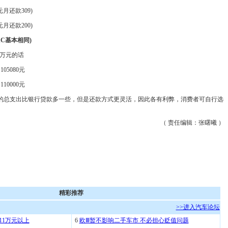
月还款309)
月还款200)
C基本相同)
5万元的话
05080元
10000元
总支出比银行贷款多一些，但是还款方式更灵活，因此各有利弊，消费者可自行选
（ 责任编辑：张曙曦 ）
精彩推荐
>>进入汽车论坛
11万元以上
6
欧Ⅲ暂不影响二手车市 不必担心贬值问题