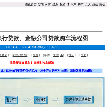
搜狐首页
-
新闻
-
体育
-
娱乐
-
财经
-
IT
-
汽车
-
房产
-
女人
-
短信
-
彩信
-
银行贷款、金融公司贷款购车流程图
AUTO.SOHU.COM 2005年01月31日14:26
说两句
】【
我要“揪”错
】【
推荐
】【字体：
大
中
小
】【
打印
】 【
关闭
】
搭乘新闻直通车 订阅精彩汽车新闻
对比
|
40款热门车降价促销汇总
|
4款中产首选车对比(图)
|
荣御又曝新款(图)