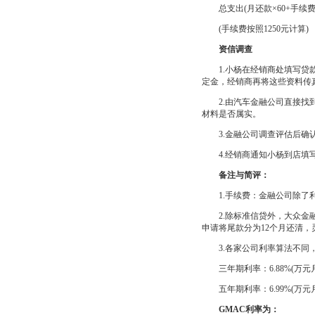
总支出(月还款×60+手续费+500
(手续费按照1250元计算)
资信调查
1.小杨在经销商处填写贷款
定金，经销商再将这些资料传
2.由汽车金融公司直接找到
材料是否属实。
3.金融公司调查评估后确认
4.经销商通知小杨到店填写
备注与简评：
1.手续费：金融公司除了利
2.除标准信贷外，大众金融
申请将尾款分为12个月还清，
3.各家公司利率算法不同，
三年期利率：6.88%(万元月
五年期利率：6.99%(万元月
GMAC利率为：