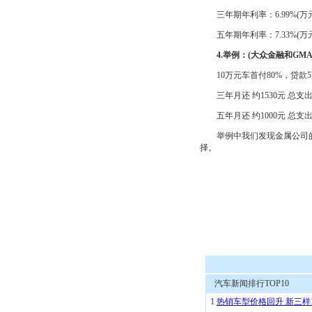
三年期年利率：6.99%(万元
五年期年利率：7.33%(万元
4.举例：(大众金融和GMA
10万元车首付80%，贷款
三年月还 约1530元 总支出1
五年月还 约1000元 总支出1
举例中我们发现金属公司的
择。
汽车新闻排行TOP10
1
热销车型价格回升 新三样