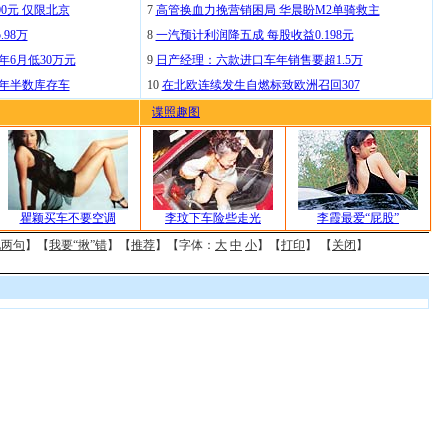
0元 仅限北京
7
高管换血力挽营销困局 华晨盼M2单骑救主
.98万
8
一汽预计利润降五成 每股收益0.198元
年6月低30万元
9
日产经理：六款进口车年销售要超1.5万
去年半数库存车
10
在北欧连续发生自燃标致欧洲召回307
谍照趣图
瞿颖买车不要空调
李玟下车险些走光
李霞最爱“屁股”
说两句
】【
我要“揪”错
】【
推荐
】【字体：
大
中
小
】【
打印
】 【
关闭
】