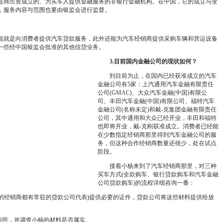
商出资成立的、为买车人提供金融服务的非银行金融机构。在中国，它的成立与变
，服务内容与范围也要由银监会进行监督。
就是向消费者提供汽车贷款服务，此外还能为汽车经销商提供采购车辆和营运设备
一些经中国银监会批准的其他信贷业务。
3.目前国内金融公司的现状如何？
到目前为止，在国内已经获准成立的汽车
金融公司有5家：上汽通用汽车金融有限责任
公司(GMAC)、大众汽车金融(中国)有限公
司、丰田汽车金融(中国)有限公司、福特汽车
金融公司(名称未定)和戴-克集团金融有限责任
公司，其中通用和大众已经开业，丰田和福特
也即将开业，戴-克刚获准成立。消费者已经能
在少数指定经销商那里得到汽车金融公司的服
务，但这种合作经销商数量还很少，处在试点
阶段。
接着小杨来到了汽车经销商那里，对三种
买车方式(全款购车、银行贷款购车和汽车金融
公司贷款购车)的流程详细咨询一番：
的经销商都有常驻的贷款公司代表)提供必要的证件，贷款公司将这些材料提供给放
照，并调查小杨的材料是否属实。