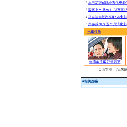
2
丰田花冠威驰全系优惠400
3
双环上市 售价11.98万至15
4
马自达旗舰跑车RX-8比去
5
库存减20万 五个月消化
汽车娱乐
刘德华撞车 吓傻若英
页面功能 【
我来
■
相关连接