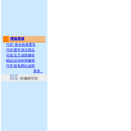
搜狐商城
·
汽车
|
香水扮香爱车
·
汽车
|
爱车清洁用品
·
化妆
|
玉兰油惊爆价
·
精品
|
运动休闲服饰
·
汽车
|
送龟牌白金蜡
更多...
-- 给编辑写信