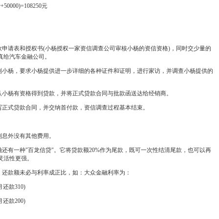
00)=108250元
申请表和授权书(小杨授权一家资信调查公司审核小杨的资信资格)，同时交少量的
真给汽车金融公司。
小杨，要求小杨提供进一步详细的各种证件和证明，进行家访，并调查小杨提供的
小杨有资格得到贷款，并将正式贷款合同与批款函送达给经销商。
正式贷款合同，并交纳首付款，资信调查过程基本结束。
息外没有其他费用。
还有一种"百龙信贷"。它将贷款额20%作为尾款，既可一次性结清尾款，也可以再
灵活性更强。
还款额未必与利率成正比，如：大众金融利率为：
还款310)
还款200)