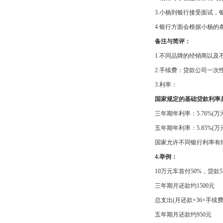
3.小杨到银行接受面试，银
4.银行方面会根据小杨的条
备注与简评：
1.不同品牌的经销商以及不
2.手续费：贷款公司一次性收取
3.利率：
国家规定的基础贷款利率
三年期年利率：5.76%(万元
五年期年利率：5.85%(万元
国家允许不同银行利率有细
4.举例：
10万元车首付50%，贷款
三年期月还款约1500元
总支出(月还款×36+手续费+500
五年期月还款约950元