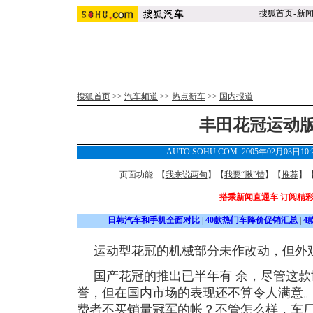
搜狐首页
-
新
搜狐首页
>>
汽车频道
>>
热点新车
>>
国内报道
丰田花冠运动版G
AUTO.SOHU.COM 2005年02月03日1
页面功能 【
我来说两句
】【
我要“揪”错
】【
推荐
】
搭乘新闻直通车 订阅精
日韩汽车和手机全面对比
|
40款热门车降价促销汇总
|
4
运动型花冠的机械部分未作改动，但外
国产花冠的推出已半年有 余，尽管这
誉，但在国内市场的表现还不算令人满意
费者不买销量冠军的帐？不管怎么样，车