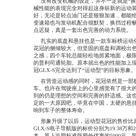
没有改变机械的设定，并不一定就是“换
械性能的表现完全对得起这身崭新的运动装束。
好，无论是轻点油门还是狠狠加速，都能给
变速箱也与发动机配合很默契，换挡过程畅顺无
点迟疑，真是一套出色完善的动力系统。
扎实的底盘和悬挂也是一款车标榜运动
花冠的侧倾较大，但坚固的底盘和调校出
之感，四个车轮总能轻松地抓紧地面，极
的普利司通轮胎。原本就出色的性能加上
冠GLX-S完全达到了“运动型”的目标形象
在营造运动感的同时，花冠依然是一部
车。也许在驾驶座上的心里感觉有了很大
到的仍是理想的空间和完善的舒适感。这也
定的一大原因吧，毕竟在中国，太硬的悬
响到车子的整体寿命。
形象升级了以后，运动型花冠的售价比原来
GLX-S电子导航版的标价分别为19.38万和2
本。算上近期标准版额外优惠的5000元