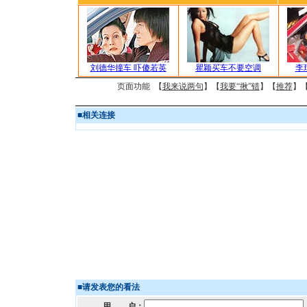
刘德华撞车 吓傻若英
瞿颖买车不要空调
李
页面功能 【
我来说两句
】【
我要“揪”错
】【
推荐
】
■
相关连接
■
请发表您的看法
用 户：